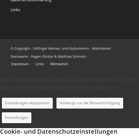
Links
© Copyright - Höfinger Heimat- und Kulturverein - Arbeitskreis
Sternwarte - Hagen Glötter & Matthias Schmidt -
Impressum
Links
Mitmachen
Diese Seite verwendet Cookies. Mit der Weiternutzung der
Seite, stimmst du die Verwendung von Cookies zu.
Einstellungen akzeptieren
Verberge nur die Benachrichtigung
Einstellungen
Cookie- und Datenschutzeinstellungen