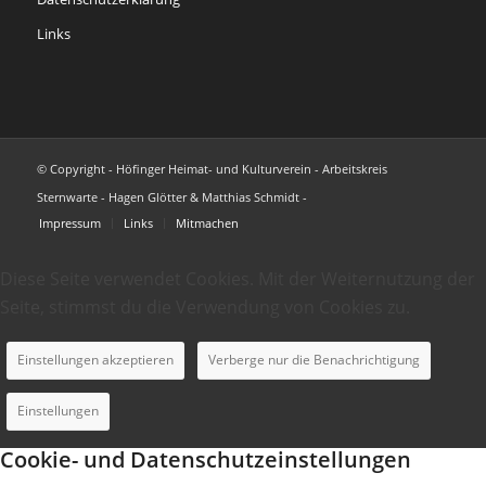
Links
© Copyright - Höfinger Heimat- und Kulturverein - Arbeitskreis
Sternwarte - Hagen Glötter & Matthias Schmidt -
Impressum
Links
Mitmachen
Diese Seite verwendet Cookies. Mit der Weiternutzung der
Seite, stimmst du die Verwendung von Cookies zu.
Einstellungen akzeptieren
Verberge nur die Benachrichtigung
Einstellungen
Cookie- und Datenschutzeinstellungen