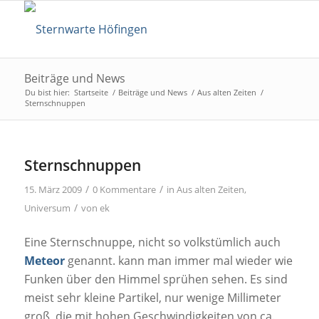
Beiträge und News
Du bist hier:
Startseite
/
Beiträge und News
/
Aus alten Zeiten
/
Sternschnuppen
Sternschnuppen
/
/
15. März 2009
0 Kommentare
in
Aus alten Zeiten
,
/
Universum
von
ek
Eine Sternschnuppe, nicht so volkstümlich auch
Meteor
genannt. kann man immer mal wieder wie
Funken über den Himmel sprühen sehen. Es sind
meist sehr kleine Partikel, nur wenige Millimeter
groß, die mit hohen Geschwindigkeiten von ca.