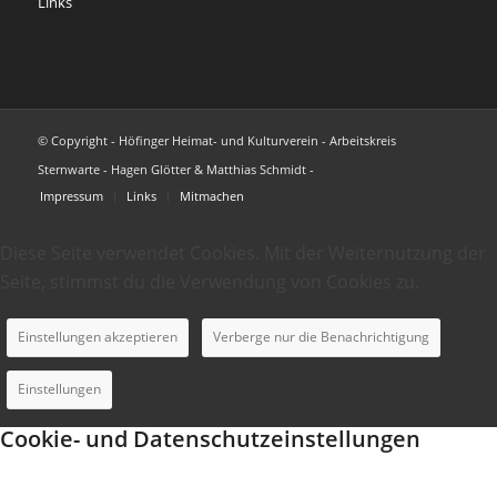
Links
© Copyright - Höfinger Heimat- und Kulturverein - Arbeitskreis
Sternwarte - Hagen Glötter & Matthias Schmidt -
Impressum
Links
Mitmachen
Diese Seite verwendet Cookies. Mit der Weiternutzung der
Seite, stimmst du die Verwendung von Cookies zu.
Einstellungen akzeptieren
Verberge nur die Benachrichtigung
Einstellungen
Cookie- und Datenschutzeinstellungen