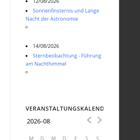
12/08/2026
Sonnenfinsternis und Lange
Nacht der Astronomie
14/08/2026
Sternbeobachtung - Führung
am Nachthimmel
VERANSTALTUNGSKALENDER
M
D
M
D
F
S
S