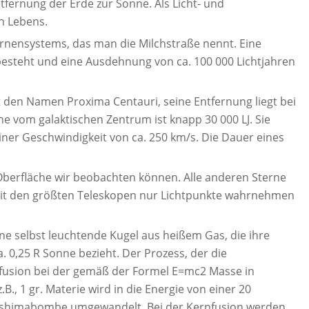
ntfernung der Erde zur Sonne. Als Licht- und
en Lebens.
ternensystems, das man die Milchstraße nennt. Eine
 besteht und eine Ausdehnung von ca. 100 000 Lichtjahren
 den Namen Proxima Centauri, seine Entfernung liegt bei
ne vom galaktischen Zentrum ist knapp 30 000 LJ. Sie
iner Geschwindigkeit von ca. 250 km/s. Die Dauer eines
 Oberfläche wir beobachten können. Alle anderen Sterne
 mit den größten Teleskopen nur Lichtpunkte wahrnehmen
ine selbst leuchtende Kugel aus heißem Gas, die ihre
. 0,25 R Sonne bezieht. Der Prozess, der die
nfusion bei der gemäß der Formel E=mc2 Masse in
B., 1 gr. Materie wird in die Energie von einer 20
oshimabombe umgewandelt. Bei der Kernfusion werden