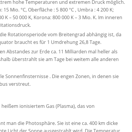
 extrem hohe Temperaturen und extremen Druck möglich.
15 Mio. °C, Oberfläche : 5 800 °C , Umbra : 4 200 K;
 K – 50 000 K, Korona: 800 000 K – 3 Mio. K. Im inneren
itationsdruck.
 die Rotationsperiode vom Breitengrad abhängig ist, da
Äquator braucht es für 1 Umdrehung 26,8 Tage.
en Abstandes zur Erde ca. 11 Milliarden mal heller als
shalb überstrahlt sie am Tage bei weitem alle anderen
tale Sonnenfinsternisse . Die engen Zonen, in denen sie
bus verstreut.
 heißem ionisiertem Gas (Plasma), das von
nt man die Photosphäre. Sie ist eine ca. 400 km dicke
mte Licht der Sonne ausgestrahlt wird. Die Temperatur