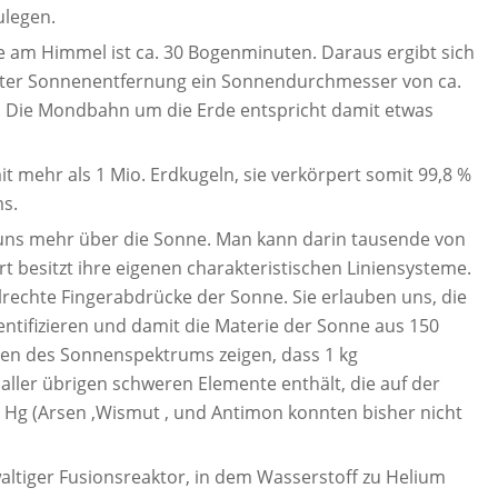
ulegen.
am Himmel ist ca. 30 Bogenminuten. Daraus ergibt sich
nnter Sonnenentfernung ein Sonnendurchmesser von ca.
. Die Mondbahn um die Erde entspricht damit etwas
 mehr als 1 Mio. Erdkugeln, sie verkörpert somit 99,8 %
s.
uns mehr über die Sonne. Man kann darin tausende von
t besitzt ihre eigenen charakteristischen Liniensysteme.
lrechte Fingerabdrücke der Sonne. Sie erlauben uns, die
entifizieren und damit die Materie der Sonne aus 150
sen des Sonnenspektrums zeigen, dass 1 kg
 aller übrigen schweren Elemente enthält, die auf der
 , Hg (Arsen ,Wismut , und Antimon konnten bisher nicht
waltiger Fusionsreaktor, in dem Wasserstoff zu Helium