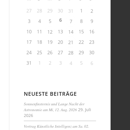
27
28
29
30
1
31
2
6
3
4
5
8
9
7
10
11
13
15
16
12
14
17
18
19
20
22
23
21
24
25
26
27
29
30
28
31
1
2
3
5
4
6
NEUESTE BEITRÄGE
Sonnenfinsternis und Lange Nacht der
Astronomie am Mi, 12. Aug. 2026
29. Juli
2026
Vortrag Künstliche Intelligenz am Sa. 02.