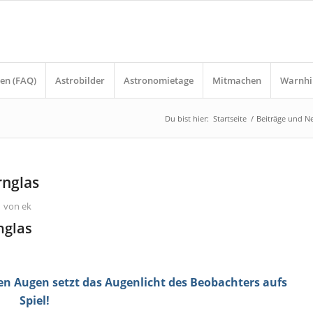
en (FAQ)
Astrobilder
Astronomietage
Mitmachen
Warnhi
Du bist hier:
Startseite
/
Beiträge und N
nglas
/
von
ek
nglas
en Augen setzt das Augenlicht des Beobachters aufs
Spiel!