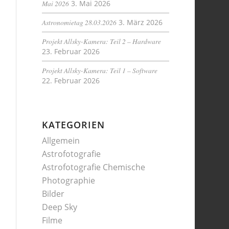
Mai 2026
3. Mai 2026
Astronomietag 28.03.2026
3. März 2026
Projekt Allsky-Kamera: Teil 2 – Hardware
23. Februar 2026
Projekt Allsky-Kamera: Teil 1 – Software
22. Februar 2026
KATEGORIEN
Allgemein
Astrofotografie
Astrofotografie Chemische
Photographie
Bilder
Deep Sky
Filme