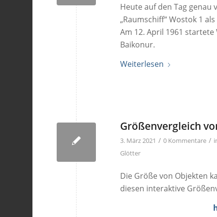
Heute auf den Tag genau v
„Raumschiff“ Wostok 1 als
Am 12. April 1961 starte
Baikonur.
Weiterlesen
Größenvergleich vo
/
/
3. März 2021
0 Kommentare
Glötter
Die Größe von Objekten kan
diesen interaktive Größenv