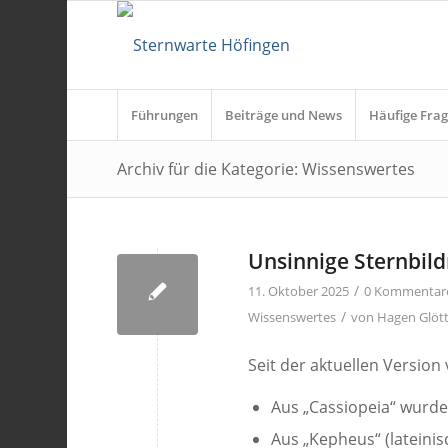
Führungen
Beiträge und News
Häufige Frag
Archiv für die Kategorie: Wissenswertes
Unsinnige Sternbil
/
11. Oktober 2025
0 Kommentar
/
Wissenswertes
von
Hagen Glöt
Seit der aktuellen Version
Aus „Cassiopeia“ wurde 
Aus „Kepheus“ (lateini