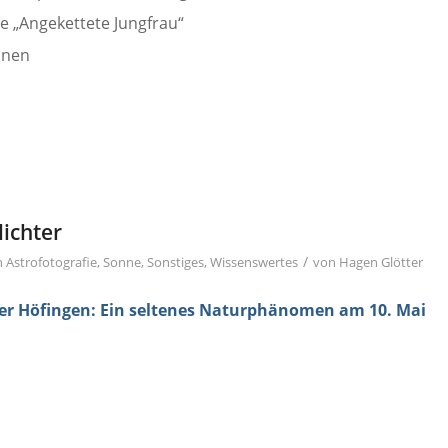
 „Angekettete Jungfrau“
nnen
lichter
/
n
Astrofotografie
,
Sonne
,
Sonstiges
,
Wissenswertes
von
Hagen Glötter
ber Höfingen: Ein seltenes Naturphänomen am 10. Mai