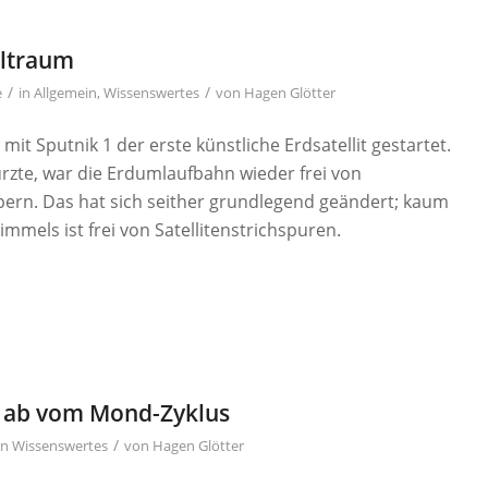
eltraum
/
/
e
in
Allgemein
,
Wissenswertes
von
Hagen Glötter
it Sputnik 1 der erste künstliche Erdsatellit gestartet.
ürzte, war die Erdumlaufbahn wieder frei von
n. Das hat sich seither grundlegend geändert; kaum
immels ist frei von Satellitenstrichspuren.
t ab vom Mond-Zyklus
/
in
Wissenswertes
von
Hagen Glötter