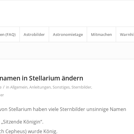
en (FAQ)
Astrobilder
Astronomietage
Mitmachen
Warnhi
dnamen in Stellarium ändern
/
e
in
Allgemein
,
Anleitungen
,
Sonstiges
,
Sternbilder
,
ter
 von Stellarium haben viele Sternbilder unsinnige Namen
„Sitzende Königin“.
sch Cepheus) wurde König.