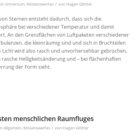
/
in
Universum
,
Wissenswertes
von
Hagen Glötter
) von Sternen entsteht dadurch, dass sich die
osphäre bei verschiedener Temperatur und damit
rt. An den Grenzflächen von Luftpaketen verschiedener
ulenzen, die kleinräumig sind und sich in Bruchteilen
 Licht wird also rasch und unvorhersehbar gebrochen,
e rasche Helligkeitsänderung und – bei flächenhaften
errung der Form sieht.
rsten menschlichen Raumfluges
/
in
Allgemein
,
Wissenswertes
von
Hagen Glötter