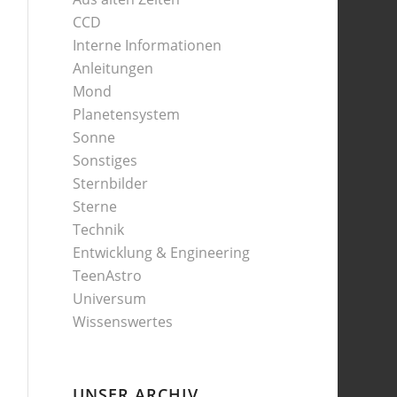
CCD
Interne Informationen
Anleitungen
Mond
Planetensystem
Sonne
Sonstiges
Sternbilder
Sterne
Technik
Entwicklung & Engineering
TeenAstro
Universum
Wissenswertes
UNSER ARCHIV