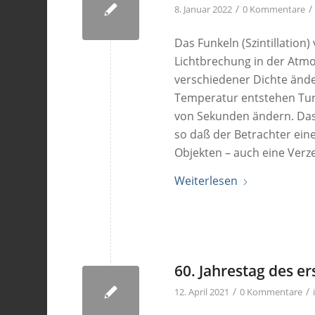
/
/
8. Januar 2022
0 Kommentare
Das Funkeln (Szintillation
Lichtbrechung in der Atm
verschiedener Dichte ände
Temperatur entstehen Turb
von Sekunden ändern. Das
so daß der Betrachter ein
Objekten – auch eine Verz
Weiterlesen
60. Jahrestag des e
/
/
12. April 2021
0 Kommentare