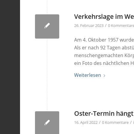
Verkehrslage im W
/
26. Februar 2023
0 Kommentar
Am 4. Oktober 1957 wurde m
Als er nach 92 Tagen abst
menschengemachten Körper
ein Foto des nächtlichen H
Weiterlesen
Oster-Termin häng
/
/
16. April 2022
0 Kommentare