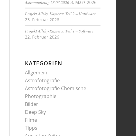
Astronomietag 28.03.2026
3. März 2026
Projekt Allsky-Kamera: Teil 2 – Hardware
23. Februar 2026
Projekt Allsky-Kamera: Teil 1 – Software
22. Februar 2026
KATEGORIEN
Allgemein
Astrofotografie
Astrofotografie Chemische
Photographie
Bilder
Deep Sky
Filme
Tipps
Aus alten Zeiten