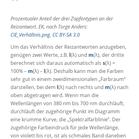
Prozentualer Anteil der drei Zapfentypen an der
Reizantwort. EK, nach Torge Anders:
CIE_Verhältnis.png
.
CC BY-SA 3.0
Um das Verhältnis der Reizantworten anzugeben,
genügen zwei Werte, z.B.
l
(λ) und
m
(λ), der dritte
berechnet sich daraus automatisch als
s
(λ) =
100% –
m
(λ) –
l
(λ). Deshalb kann man die Farben
sehr gut in einem zweidimensionalen „Farbraum“
darstellen, bei dem
l
(λ) nach rechts und
m
(λ) nach
oben abgetragen wird. Wenn man die
Wellenlängen von 380 nm bis 700 nm durchläuft,
durchläuft der zugehörige Punkt im Diagramm
eine krumme Kurve, die „Spektralfarblinie“. Der
zugehörige Farbeindruck für jede Wellenlänge,
von violett bis rot, ist als schmales Band daneben