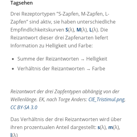
Tagsehen
Drei Rezeptortypen ”S-Zapfen, M-Zapfen, L-
Zapfen” sind aktiv, sie haben unterschiedliche
Empfindlichkeitskurven
S
(λ),
M
(λ),
L
(λ). Die
Reizantwort dieser drei Zapfenarten liefert
Information zu Helligkeit und Farbe:
Summe der Reizantworten → Helligkeit
Verhältnis der Reizantworten → Farbe
Reizantwort der drei Zapfentypen abhängig von der
Wellenlänge. EK, nach Torge Anders:
CIE_Tristimul.png
,
CC BY-SA 3.0
Das Verhältnis der drei Reizantworten wird über
ihren prozentualen Anteil dargestellt:
s
(λ),
m
(λ),
l
(λ)