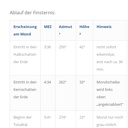
Ablauf der Finsternis:
Erscheinung
MEZ
Azimut
Höhe
Hinweis
am Mond
¹
²
Eintritt in den
3:36
250°
42°
nicht sofort
Halbschatten
erkennbar,
der Erde
erst nach ca. 30
min.
Eintritt in den
4:34
262°
33°
Mondscheibe
Kernschatten
wird links
der Erde
oben
„angeknabbert“
Beginn der
5:41
274°
23°
Mond nur noch
Totalität
grau-rötlich