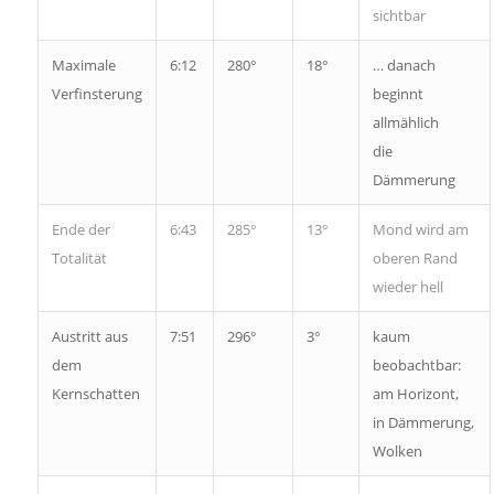
sichtbar
Maximale
6:12
280°
18°
… danach
Verfinsterung
beginnt
allmählich
die
Dämmerung
Ende der
6:43
285°
13°
Mond wird am
Totalität
oberen Rand
wieder hell
Austritt aus
7:51
296°
3°
kaum
dem
beobachtbar:
Kernschatten
am Horizont,
in Dämmerung,
Wolken