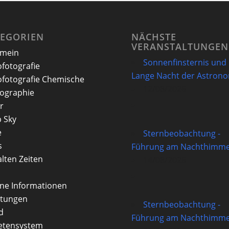
TEGORIEN
NÄCHSTE
VERANSTALTUNGEN
emein
Sonnenfinsternis und
ofotografie
Lange Nacht der Astron
ofotografie Chemische
12/08/2026
ographie
r
 Sky
e
Sternbeobachtung -
s
Führung am Nachthimme
alten Zeiten
14/08/2026
rne Informationen
itungen
Sternbeobachtung -
d
Führung am Nachthimme
etensystem