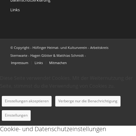
Links
© Copyright - Höfinger Heimat- und Kulturverein - Arbeitskreis
Sternwarte - Hagen Glötter & Matthias Schmidt -
Impressum
Links
Mitmachen
Diese Seite verwendet Cookies. Mit der Weiternutzung der
Seite, stimmst du die Verwendung von Cookies zu.
Einstellungen akzeptieren
Verberge nur die Benachrichtigung
Einstellungen
Cookie- und Datenschutzeinstellungen