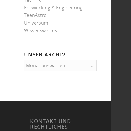
Technik
Entwicklung & Engineering
TeenAstro
Universum
Wissenswertes
UNSER ARCHIV
KONTAKT UND
RECHTLICHES