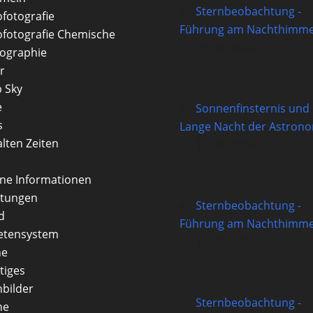
Sternbeobachtung -
ofotografie
Führung am Nachthimme
ofotografie Chemische
07/08/2026
ographie
r
 Sky
e
Sonnenfinsternis und
s
Lange Nacht der Astron
alten Zeiten
12/08/2026
rne Informationen
itungen
Sternbeobachtung -
d
Führung am Nachthimme
etensystem
14/08/2026
ne
tiges
nbilder
Sternbeobachtung -
ne