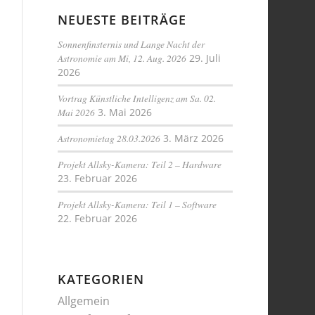
NEUESTE BEITRÄGE
Sonnenfinsternis und Lange Nacht der
Astronomie am Mi, 12. Aug. 2026
29. Juli
2026
Vortrag Künstliche Intelligenz am Sa. 02.
Mai 2026
3. Mai 2026
Astronomietag 28.03.2026
3. März 2026
Projekt Allsky-Kamera: Teil 2 – Hardware
23. Februar 2026
Projekt Allsky-Kamera: Teil 1 – Software
22. Februar 2026
KATEGORIEN
Allgemein