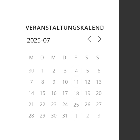
VERANSTALTUNGSKALENDER
M
D
M
D
F
S
S
30
1
2
3
5
6
4
7
8
9
10
12
13
11
14
15
16
17
19
20
18
21
22
23
24
26
27
25
28
29
30
31
2
3
1