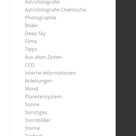
Astrofotografie
Astrofotografie Chemische
Photographie
Bilder
Deep Sky
Filme
Tipps
Aus alten Zeiten
CCD
Interne Informationen
Anleitungen
Mond
Planetensystem
Sonne
Sonstiges
Sternbilder
Sterne