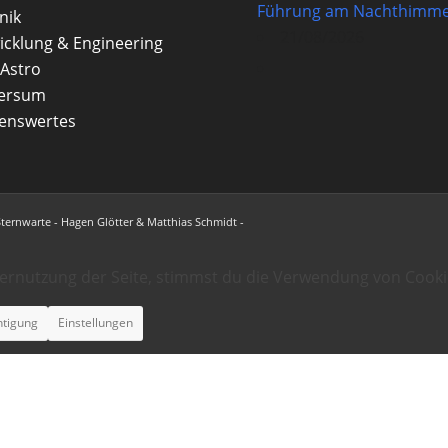
Führung am Nachthimme
nik
21/08/2026
icklung & Engineering
Astro
versum
enswertes
Sternwarte - Hagen Glötter & Matthias Schmidt -
ternutzung der Seite, stimmst du die Verwendung von Cooki
htigung
Einstellungen