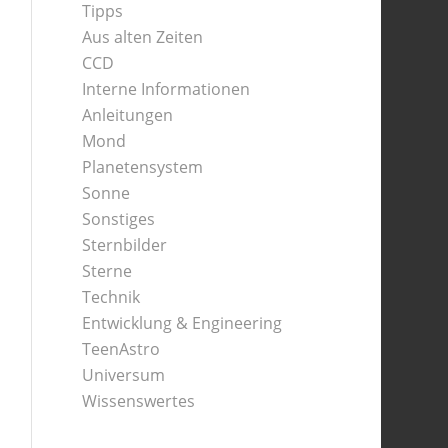
Tipps
Aus alten Zeiten
CCD
Interne Informationen
Anleitungen
Mond
Planetensystem
Sonne
Sonstiges
Sternbilder
Sterne
Technik
Entwicklung & Engineering
TeenAstro
Universum
Wissenswertes