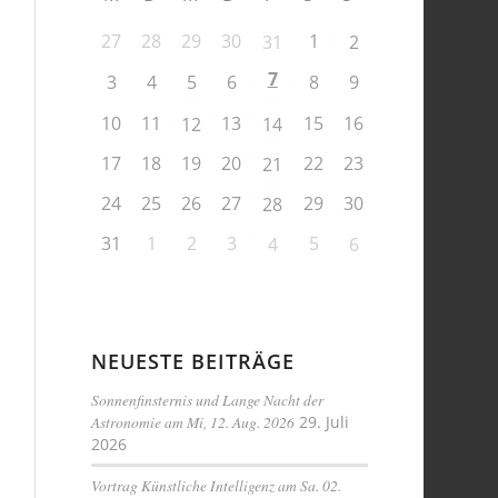
27
28
29
30
1
31
2
7
3
4
5
6
8
9
10
11
13
15
16
12
14
17
18
19
20
22
23
21
24
25
26
27
29
30
28
31
1
2
3
5
4
6
NEUESTE BEITRÄGE
Sonnenfinsternis und Lange Nacht der
Astronomie am Mi, 12. Aug. 2026
29. Juli
2026
Vortrag Künstliche Intelligenz am Sa. 02.