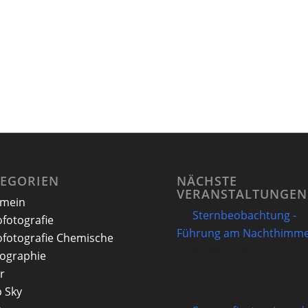
TEGORIEN
NÄCHSTE
VERANSTALTUNGEN
emein
Sternbeobachtung -
ofotografie
Führung am Nachthimme
ofotografie Chemische
07/08/2026
ographie
r
 Sky