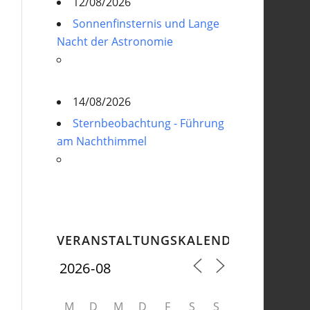
12/08/2026
Sonnenfinsternis und Lange
Nacht der Astronomie
14/08/2026
Sternbeobachtung - Führung
am Nachthimmel
VERANSTALTUNGSKALENDER
M
D
M
D
F
S
S