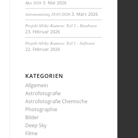
Mai 2026
3. Mai 2026
Astronomietag 28.03.2026
3. März 2026
Projekt Allsky-Kamera: Teil 2 – Hardware
23. Februar 2026
Projekt Allsky-Kamera: Teil 1 – Software
22. Februar 2026
KATEGORIEN
Allgemein
Astrofotografie
Astrofotografie Chemische
Photographie
Bilder
Deep Sky
Filme