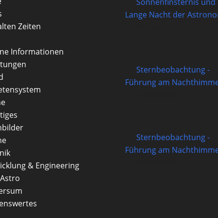
e
Sonnenfinsternis und
s
Lange Nacht der Astron
alten Zeiten
12/08/2026
rne Informationen
itungen
Sternbeobachtung -
d
Führung am Nachthimme
etensystem
14/08/2026
ne
tiges
nbilder
Sternbeobachtung -
ne
Führung am Nachthimme
nik
21/08/2026
icklung & Engineering
Astro
versum
enswertes