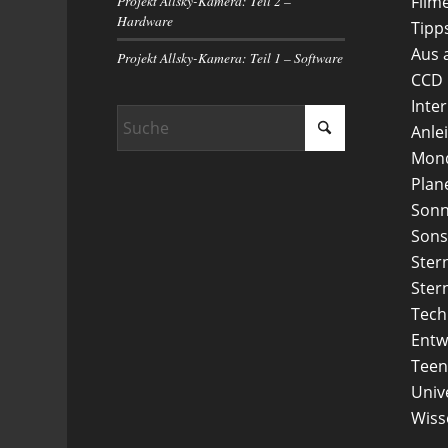
Projekt Allsky-Kamera: Teil 2 –
Film
Hardware
Tipp
Aus 
Projekt Allsky-Kamera: Teil 1 – Software
CCD
Inte
Anle
Mon
Plan
Son
Sons
Ster
Ster
Tech
Entw
Teen
Uni
Wiss