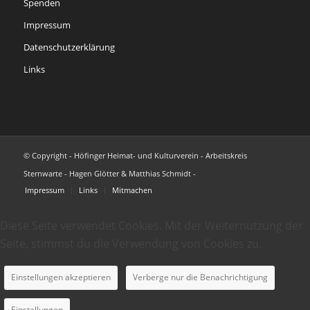
Spenden
Impressum
Datenschutzerklärung
Links
© Copyright - Höfinger Heimat- und Kulturverein - Arbeitskreis
Sternwarte - Hagen Glötter & Matthias Schmidt -
Impressum
Links
Mitmachen
Diese Seite verwendet Cookies. Mit der Weiternutzung der
Seite, stimmst du die Verwendung von Cookies zu.
Einstellungen akzeptieren
Verberge nur die Benachrichtigung
Einstellungen