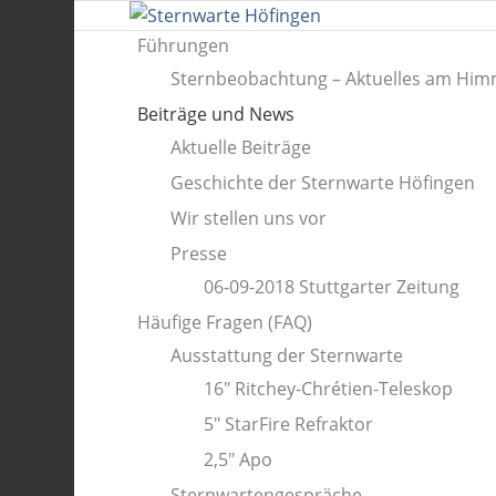
Führungen
Sternbeobachtung – Aktuelles am Him
Beiträge und News
Aktuelle Beiträge
Geschichte der Sternwarte Höfingen
Wir stellen uns vor
Presse
06-09-2018 Stuttgarter Zeitung
Häufige Fragen (FAQ)
Ausstattung der Sternwarte
16″ Ritchey-Chrétien-Teleskop
5″ StarFire Refraktor
2,5″ Apo
Sternwartengespräche