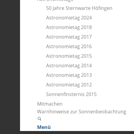
50 Jahre Sternwarte Höfingen
Astronomietag 2024
Astronomietag 2018
Astronomietag 2017
Astronomietag 2016
Astronomietag 2015
Astronomietag 2014
Astronomietag 2013
Astronomietag 2012
Sonnenfinsternis 2015
Mitmachen
Warnhinweise zur Sonnenbeobachtung
Menü