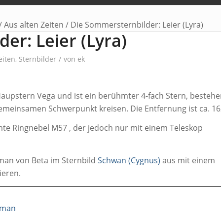
/
Aus alten Zeiten
/
Die Sommersternbilder: Leier (Lyra)
er: Leier (Lyra)
eiten
,
Sternbilder
/
von
ek
 Haupstern Vega und ist ein berühmter 4-fach Stern, besteh
meinsamen Schwerpunkt kreisen. Die Entfernung ist ca. 162
e Ringnebel M57 , der jedoch nur mit einem Teleskop
an von Beta im Sternbild
Schwan (Cygnus)
aus mit einem
ieren.
oman