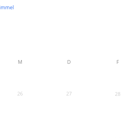
himmel
M
D
F
26
27
28