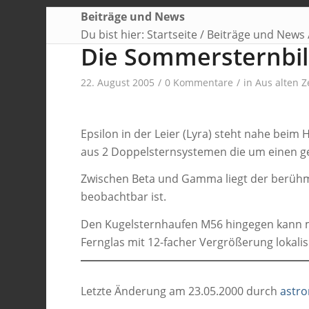
Beiträge und News
Du bist hier:
Startseite
/
Beiträge und News
Die Sommersternbild
22. August 2005
/
0 Kommentare
/
in
Aus alten Z
Epsilon in der Leier (Lyra) steht nahe beim
aus 2 Doppelsternsystemen die um einen ge
Zwischen Beta und Gamma liegt der berühmt
beobachtbar ist.
Den Kugelsternhaufen M56 hingegen kann m
Fernglas mit 12-facher Vergrößerung lokalis
Letzte Änderung am 23.05.2000 durch
astr