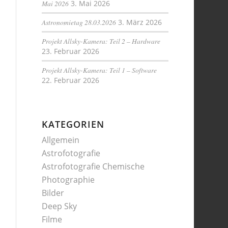
Mai 2026
3. Mai 2026
Astronomietag 28.03.2026
3. März 2026
Projekt Allsky-Kamera: Teil 2 – Hardware
23. Februar 2026
Projekt Allsky-Kamera: Teil 1 – Software
22. Februar 2026
KATEGORIEN
Allgemein
Astrofotografie
Astrofotografie Chemische
Photographie
Bilder
Deep Sky
Filme