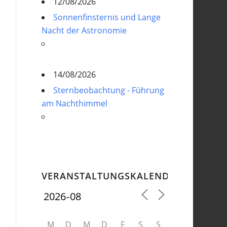
12/08/2026
Sonnenfinsternis und Lange
Nacht der Astronomie
14/08/2026
Sternbeobachtung - Führung
am Nachthimmel
VERANSTALTUNGSKALENDER
M
D
M
D
F
S
S