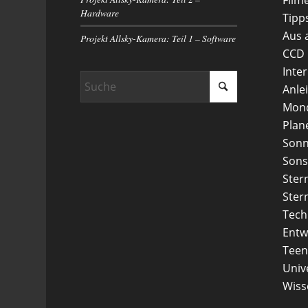
Hardware
Tipp
Aus 
Projekt Allsky-Kamera: Teil 1 – Software
CCD
Inte
Anle
Mon
Plan
Son
Sons
Ster
Ster
Tech
Entw
Teen
Uni
Wiss