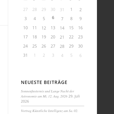
27
28
29
30
1
31
2
6
3
4
5
8
9
7
10
11
13
15
16
12
14
17
18
19
20
22
23
21
24
25
26
27
29
30
28
31
1
2
3
5
4
6
NEUESTE BEITRÄGE
Sonnenfinsternis und Lange Nacht der
Astronomie am Mi, 12. Aug. 2026
29. Juli
2026
Vortrag Künstliche Intelligenz am Sa. 02.