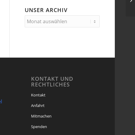
Hi
UNSER ARCHIV
KONTAKT UND
RECHTLICHES
Kontakt
l
Anfahrt
Mitmachen
Spenden