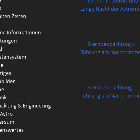
Sonnenfinsternis und
s
Lange Nacht der Astron
alten Zeiten
12/08/2026
rne Informationen
itungen
Sternbeobachtung -
d
Führung am Nachthimme
etensystem
14/08/2026
ne
tiges
nbilder
Sternbeobachtung -
ne
Führung am Nachthimme
nik
21/08/2026
icklung & Engineering
Astro
versum
enswertes