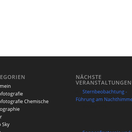
TEGORIEN
NÄCHSTE
VERANSTALTUNGEN
emein
Sternbeobachtung -
ofotografie
Führung am Nachthimme
ofotografie Chemische
07/08/2026
ographie
r
 Sky
e