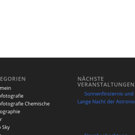
TEGORIEN
NÄCHSTE
VERANSTALTUNGEN
emein
Sonnenfinsternis und
ofotografie
Lange Nacht der Astron
ofotografie Chemische
12/08/2026
ographie
r
 Sky
e