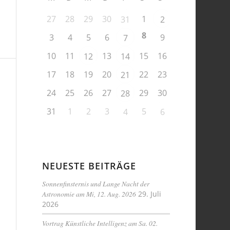
27
28
29
30
1
31
2
8
3
4
5
6
9
7
10
11
13
15
16
12
14
17
18
19
20
22
23
21
24
25
26
27
29
30
28
31
1
2
3
5
4
6
NEUESTE BEITRÄGE
Sonnenfinsternis und Lange Nacht der
Astronomie am Mi, 12. Aug. 2026
29. Juli
2026
Vortrag Künstliche Intelligenz am Sa. 02.