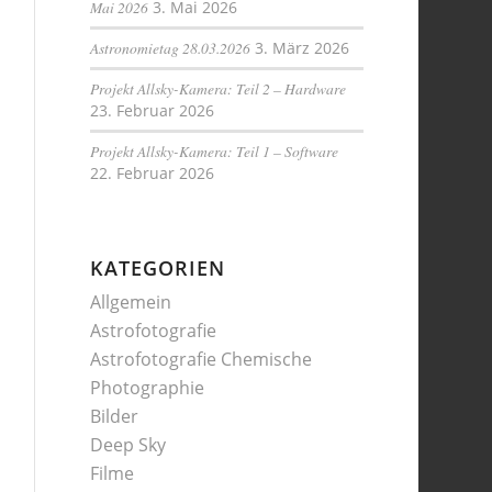
Mai 2026
3. Mai 2026
Astronomietag 28.03.2026
3. März 2026
Projekt Allsky-Kamera: Teil 2 – Hardware
23. Februar 2026
Projekt Allsky-Kamera: Teil 1 – Software
22. Februar 2026
KATEGORIEN
Allgemein
Astrofotografie
Astrofotografie Chemische
Photographie
Bilder
Deep Sky
Filme