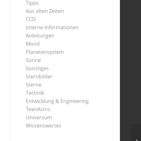
Tipps
Aus alten Zeiten
CCD
Interne Informationen
Anleitungen
Mond
Planetensystem
Sonne
Sonstiges
Sternbilder
Sterne
Technik
Entwicklung & Engineering
TeenAstro
Universum
Wissenswertes