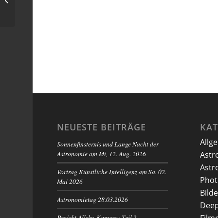
Pferdekopfnebel
NEUESTE BEITRÄGE
KA
Allg
Sonnenfinsternis und Lange Nacht der
Astronomie am Mi, 12. Aug. 2026
Astr
Astr
Vortrag Künstliche Intelligenz am Sa. 02.
Phot
Mai 2026
Bilde
Astronomietag 28.03.2026
Deep
Projekt Allsky-Kamera: Teil 2 –
Film