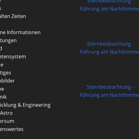
Sternbeobachtung -
s
Führung am Nachthimme
alten Zeiten
14/08/2026
rne Informationen
itungen
Sternbeobachtung -
d
Führung am Nachthimme
etensystem
21/08/2026
ne
tiges
nbilder
Sternbeobachtung -
ne
Führung am Nachthimme
nik
28/08/2026
icklung & Engineering
Astro
versum
enswertes