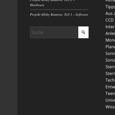
Hardware
Tipp
Aus 
Projekt Allsky-Kamera: Teil 1 – Software
CCD
Inte
Anle
Mon
Plan
Son
Sons
Ster
Ster
Tech
Entw
Teen
Uni
Wiss