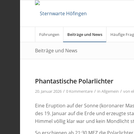
Führungen
Beiträge und News
Häufige Frag
Beiträge und News
Phantastische Polarlichter
/
/
/
20. Januar 2026
0 Kommentare
in
Allgemein
von
e
Eine Eruption auf der Sonne (koronarer Ma
des 19. Januar auf die Erde und erzeugte sta
Himmel völlig klar war und kein Mondlicht s
So erschienen ab 21:30 MEZ die Polarlichter