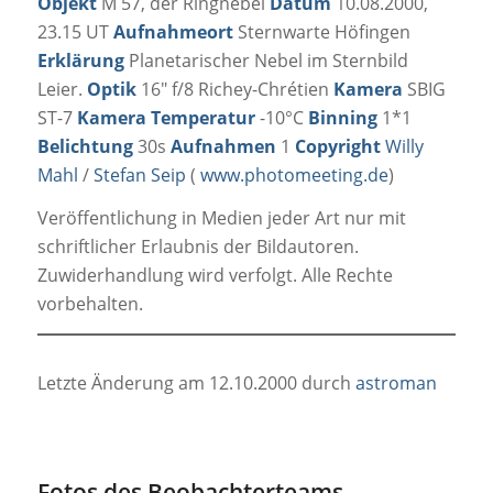
Objekt
M 57, der Ringnebel
Datum
10.08.2000,
23.15 UT
Aufnahmeort
Sternwarte Höfingen
Erklärung
Planetarischer Nebel im Sternbild
Leier.
Optik
16″ f/8 Richey-Chrétien
Kamera
SBIG
ST-7
Kamera Temperatur
-10°C
Binning
1*1
Belichtung
30s
Aufnahmen
1
Copyright
Willy
Mahl
/
Stefan Seip
(
www.photomeeting.de
)
Veröffentlichung in Medien jeder Art nur mit
schriftlicher Erlaubnis der Bildautoren.
Zuwiderhandlung wird verfolgt. Alle Rechte
vorbehalten.
Letzte Änderung am 12.10.2000 durch
astroman
Fotos des Beobachterteams