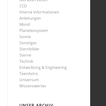
CCD
Interne Informationen
Anleitungen
Mond
Planetensystem
Sonne
Sonstiges
Sternbilder
Sterne
Technik
Entwicklung & Engineering
TeenAstro
Universum
Wissenswertes
UNSER ARCHIV