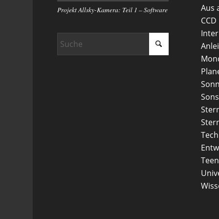
Aus 
Projekt Allsky-Kamera: Teil 1 – Software
CCD
Inte
Anle
Mon
Plan
Son
Sons
Ster
Ster
Tech
Entw
Teen
Uni
Wiss