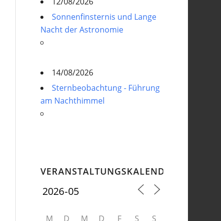
12/08/2026
Sonnenfinsternis und Lange
Nacht der Astronomie
14/08/2026
Sternbeobachtung - Führung
am Nachthimmel
VERANSTALTUNGSKALENDER
M
D
M
D
F
S
S