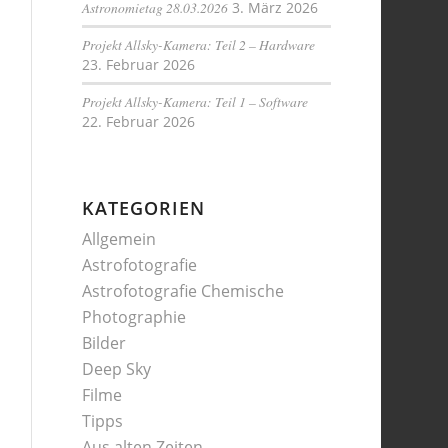
Astronomietag 28.03.2026
3. März 2026
Projekt Allsky-Kamera: Teil 2 – Hardware
23. Februar 2026
Projekt Allsky-Kamera: Teil 1 – Software
22. Februar 2026
KATEGORIEN
Allgemein
Astrofotografie
Astrofotografie Chemische
Photographie
Bilder
Deep Sky
Filme
Tipps
Aus alten Zeiten