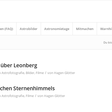
en (FAQ)
Astrobilder
Astronomietage
Mitmachen
Warnhi
Du bist
 über Leonberg
/
n
Astrofotografie
,
Bilder
,
Filme
von
Hagen Glötter
lichen Sternenhimmels
/
n
Astrofotografie
,
Filme
von
Hagen Glötter