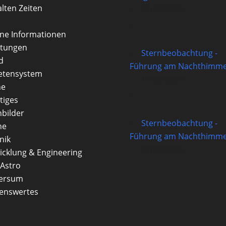
alten Zeiten
12/08/2026
rne Informationen
itungen
Sternbeobachtung -
d
Führung am Nachthimme
etensystem
14/08/2026
ne
tiges
nbilder
Sternbeobachtung -
ne
Führung am Nachthimme
nik
21/08/2026
icklung & Engineering
Astro
versum
enswertes