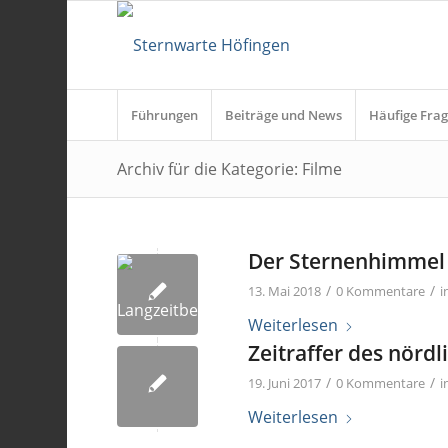
Führungen
Beiträge und News
Häufige Frag
Archiv für die Kategorie: Filme
Der Sternenhimmel
/
/
13. Mai 2018
0 Kommentare
i
Weiterlesen
Zeitraffer des nörd
/
/
19. Juni 2017
0 Kommentare
i
Weiterlesen