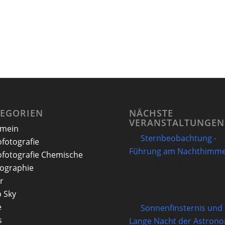
TEGORIEN
NÄCHSTE
VERANSTALTUNGEN
emein
Sternbeobachtung -
ofotografie
Führung am Nachthimme
ofotografie Chemische
07/08/2026
ographie
r
 Sky
e
Sonnenfinsternis und
s
Lange Nacht der Astron