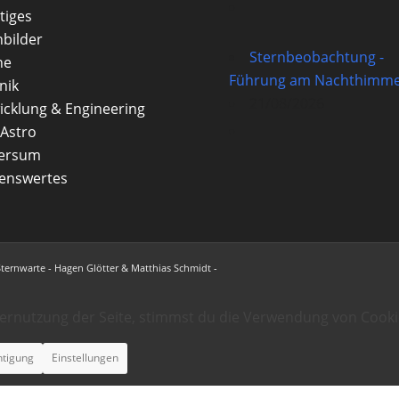
tiges
nbilder
Sternbeobachtung -
ne
Führung am Nachthimme
nik
21/08/2026
icklung & Engineering
Astro
versum
enswertes
Sternwarte - Hagen Glötter & Matthias Schmidt -
ternutzung der Seite, stimmst du die Verwendung von Cooki
htigung
Einstellungen