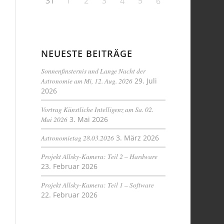
31
1
2
3
5
4
6
NEUESTE BEITRÄGE
Sonnenfinsternis und Lange Nacht der
Astronomie am Mi, 12. Aug. 2026
29. Juli
2026
Vortrag Künstliche Intelligenz am Sa. 02.
Mai 2026
3. Mai 2026
Astronomietag 28.03.2026
3. März 2026
Projekt Allsky-Kamera: Teil 2 – Hardware
23. Februar 2026
Projekt Allsky-Kamera: Teil 1 – Software
22. Februar 2026