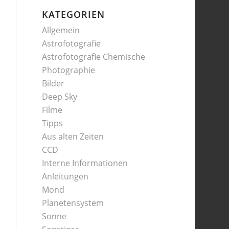
KATEGORIEN
Allgemein
Astrofotografie
Astrofotografie Chemische
Photographie
Bilder
Deep Sky
Filme
Tipps
Aus alten Zeiten
CCD
Interne Informationen
Anleitungen
Mond
Planetensystem
Sonne