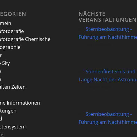
TEGORIEN
NÄCHSTE
VERANSTALTUNGEN
emein
Sternbeobachtung -
ofotografie
Führung am Nachthimme
ofotografie Chemische
07/08/2026
ographie
r
 Sky
e
Sonnenfinsternis und
s
Lange Nacht der Astron
alten Zeiten
12/08/2026
rne Informationen
itungen
Sternbeobachtung -
d
Führung am Nachthimme
etensystem
14/08/2026
ne