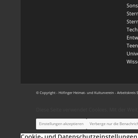
Sons
Ster
Ster
Tech
Entw
Teen
Uni
Wiss
© Copyright - Höfinger Heimat- und Kulturverein - Arbeitskreis 
Diese Seite verwendet Cookies. Mit der Wei
Einstellungen akzeptieren
Verberge nur die Benachric
Cookie- und Datenschutzeinstellungen