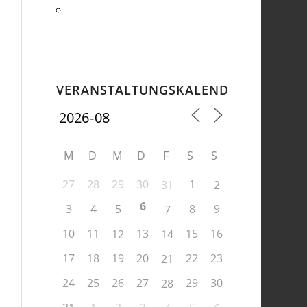
VERANSTALTUNGSKALENDER
M
D
M
D
F
S
S
27
28
29
30
1
31
2
6
3
4
5
8
9
7
10
11
13
15
16
12
14
17
18
19
20
22
23
21
24
25
26
27
29
30
28