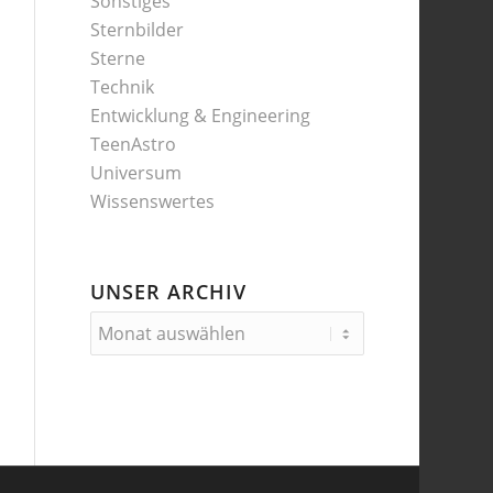
Sonstiges
Sternbilder
Sterne
Technik
Entwicklung & Engineering
TeenAstro
Universum
Wissenswertes
UNSER ARCHIV