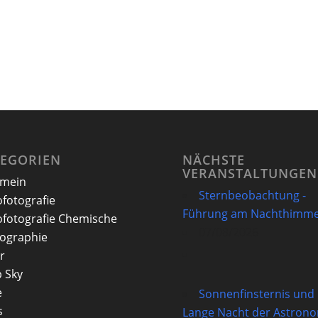
TEGORIEN
NÄCHSTE
VERANSTALTUNGEN
emein
Sternbeobachtung -
ofotografie
Führung am Nachthimme
ofotografie Chemische
07/08/2026
ographie
r
 Sky
e
Sonnenfinsternis und
s
Lange Nacht der Astron