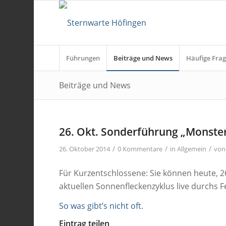
Führungen
Beiträge und News
Häufige Frag
Beiträge und News
26. Okt. Sonderführung „Monste
/
/
/
26. Oktober 2014
0 Kommentare
in
Allgemein
vo
Für Kurzentschlossene: Sie können heute, 2
aktuellen Sonnenfleckenzyklus live durchs 
So was gibt’s nicht oft.
Eintrag teilen