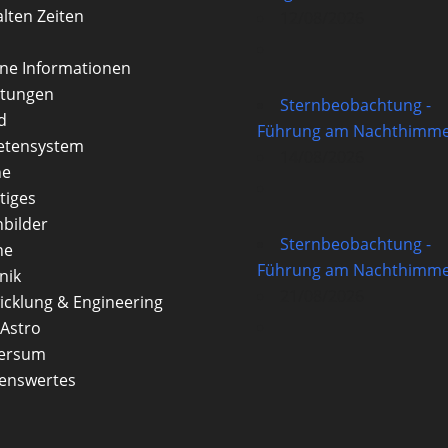
alten Zeiten
12/08/2026
rne Informationen
itungen
Sternbeobachtung -
d
Führung am Nachthimme
etensystem
14/08/2026
ne
tiges
nbilder
Sternbeobachtung -
ne
Führung am Nachthimme
nik
21/08/2026
icklung & Engineering
Astro
versum
enswertes