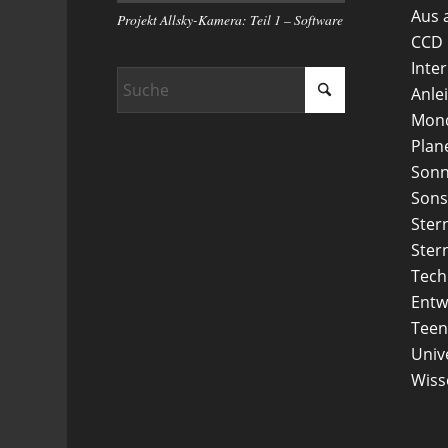
Aus 
Projekt Allsky-Kamera: Teil 1 – Software
CCD
Inte
Anle
Mon
Plan
Son
Sons
Ster
Ster
Tech
Entw
Teen
Uni
Wiss