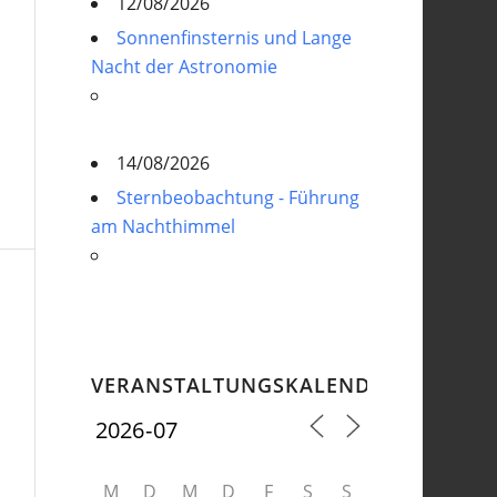
12/08/2026
Sonnenfinsternis und Lange
Nacht der Astronomie
14/08/2026
Sternbeobachtung - Führung
am Nachthimmel
VERANSTALTUNGSKALENDER
M
D
M
D
F
S
S