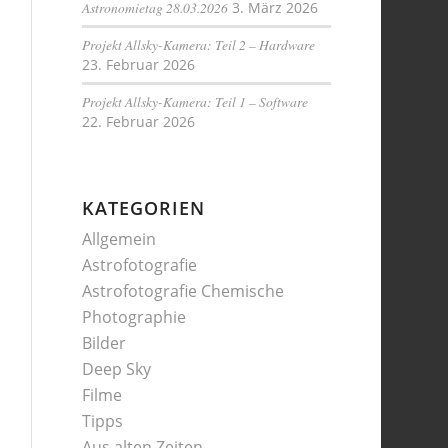
Astronomietag 28.03.2026
3. März 2026
Projekt Allsky-Kamera: Teil 2 – Hardware
23. Februar 2026
Projekt Allsky-Kamera: Teil 1 – Software
22. Februar 2026
KATEGORIEN
Allgemein
Astrofotografie
Astrofotografie Chemische
Photographie
Bilder
Deep Sky
Filme
Tipps
Aus alten Zeiten