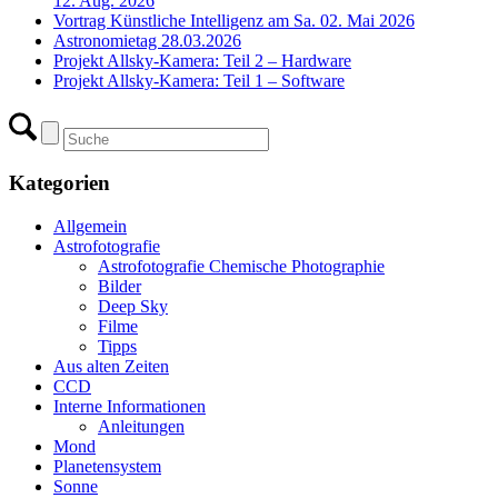
12. Aug. 2026
Vortrag Künstliche Intelligenz am Sa. 02. Mai 2026
Astronomietag 28.03.2026
Projekt Allsky-Kamera: Teil 2 – Hardware
Projekt Allsky-Kamera: Teil 1 – Software
Kategorien
Allgemein
Astrofotografie
Astrofotografie Chemische Photographie
Bilder
Deep Sky
Filme
Tipps
Aus alten Zeiten
CCD
Interne Informationen
Anleitungen
Mond
Planetensystem
Sonne