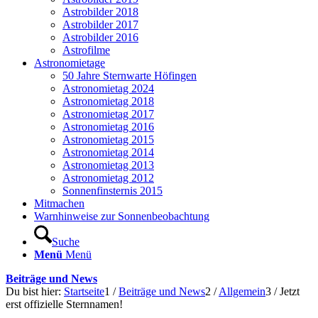
Astrobilder 2018
Astrobilder 2017
Astrobilder 2016
Astrofilme
Astronomietage
50 Jahre Sternwarte Höfingen
Astronomietag 2024
Astronomietag 2018
Astronomietag 2017
Astronomietag 2016
Astronomietag 2015
Astronomietag 2014
Astronomietag 2013
Astronomietag 2012
Sonnenfinsternis 2015
Mitmachen
Warnhinweise zur Sonnenbeobachtung
Suche
Menü
Menü
Beiträge und News
Du bist hier:
Startseite
1
/
Beiträge und News
2
/
Allgemein
3
/
Jetzt
erst offizielle Sternnamen!