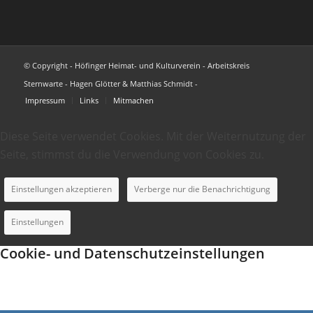
© Copyright - Höfinger Heimat- und Kulturverein - Arbeitskreis
Sternwarte - Hagen Glötter & Matthias Schmidt -
Impressum
Links
Mitmachen
Diese Seite verwendet Cookies. Mit der Weiternutzung der
Seite, stimmst du die Verwendung von Cookies zu.
Einstellungen akzeptieren
Verberge nur die Benachrichtigung
Einstellungen
Cookie- und Datenschutzeinstellungen