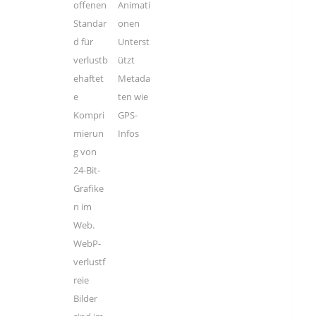
offenen
Animati
Standar
onen
d für
Unterst
verlustb
ützt
ehaftet
Metada
e
ten wie
Kompri
GPS-
mierun
Infos
g von
24-Bit-
Grafike
n im
Web.
WebP-
verlustf
reie
Bilder