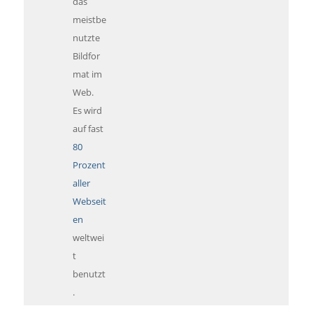
das
meistbe
nutzte
Bildfor
mat im
Web.
Es wird
auf fast
80
Prozent
aller
Webseit
en
weltwei
t
benutzt
.