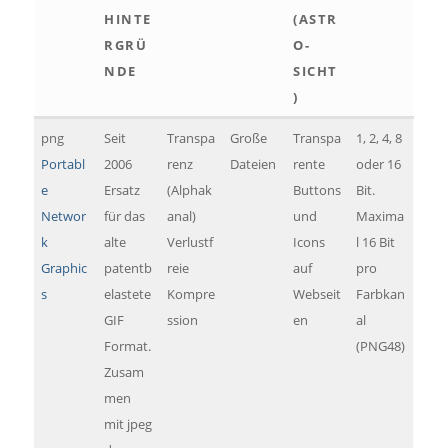
HINTE
(ASTR
RGRÜ
O-
NDE
SICHT
)
png
Seit
Transpa
Große
Transpa
1, 2, 4, 8
Portabl
2006
renz
Dateien
rente
oder 16
e
Ersatz
(Alphak
Buttons
Bit.
Networ
für das
anal)
und
Maxima
k
alte
Verlustf
Icons
l 16 Bit
Graphic
patentb
reie
auf
pro
s
elastete
Kompre
Webseit
Farbkan
GIF
ssion
en
al
Format.
(PNG48)
Zusam
men
mit jpeg