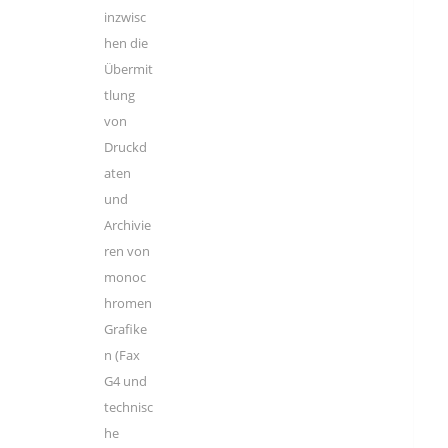
inzwisc
hen die
Übermit
tlung
von
Druckd
aten
und
Archivie
ren von
monoc
hromen
Grafike
n (Fax
G4 und
technisc
he