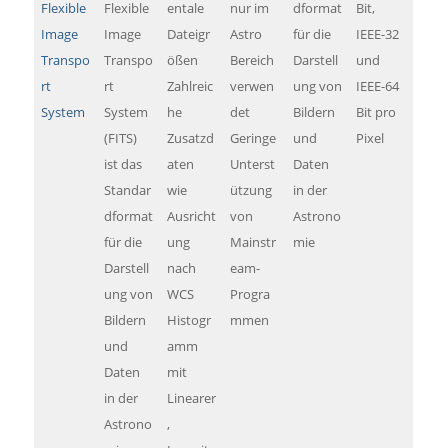
Flexible
Flexible
entale
nur im
dformat
Bit,
Image
Image
Dateigr
Astro
für die
IEEE-32
Transpo
Transpo
ößen
Bereich
Darstell
und
rt
rt
Zahlreic
verwen
ung von
IEEE-64
System
System
he
det
Bildern
Bit pro
(FITS)
Zusatzd
Geringe
und
Pixel
ist das
aten
Unterst
Daten
Standar
wie
ützung
in der
dformat
Ausricht
von
Astrono
für die
ung
Mainstr
mie
Darstell
nach
eam-
ung von
WCS
Progra
Bildern
Histogr
mmen
und
amm
Daten
mit
in der
Linearer
Astrono
,