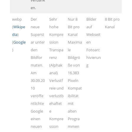
en.
webp
Der
Sehr
Nur 8
Bilder
8 Bit pro
(
Wikipe
neue
hohe
Bit pro
auf
Kanal
dia
)
Superst
Kompre
Kanal
Webseit
(
Google
ar unter
ssion
Maxima
en
)
den
Transpa
le
Fotoarc
Bildfor
renz
Bildgrö
hivierun
maten.
(Alphak
ße von
g
Am
anal)
16.383
30.09.20
Verlustf
Pixeln
10
reie und
Kompat
veröffe
verlustb
ibilität
ntlichte
ehaftet
mit
Google
e
alten
einen
Kompre
Progra
neuen
ssion
mmen