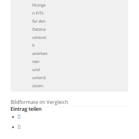
htunge
n FITS
für den
Datena
ustausc
h
anerken
nen
und
unterst
ützen.
Bildformate im Vergleich
Eintrag teilen