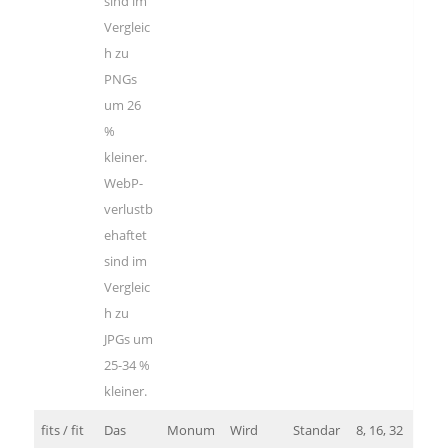
sind im
Vergleic
h zu
PNGs
um 26
%
kleiner.
WebP-
verlustb
ehaftet
sind im
Vergleic
h zu
JPGs um
25-34 %
kleiner.
fits / fit
Das
Monum
Wird
Standar
8, 16, 32