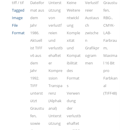
tiff / tif
Dateifor
Unterst
Keine
Verlustf
Graustu
Tagged
mat aus
ützung
Weitere
reier
fen,
Image
dem
von
ntwickl
Austaus
RBG-,
File
Jahr
verlustf
ung
ch
CMYK-
Format
1986.
reien
Komple
zwische
LAB-
Aktuell
und
xität
n
Farbrau
ist TIFF
verlustb
und
Grafikpr
m,
v6 aus
ehaftet
Kompat
ogram
Maxima
dem
er
ibilität
men
l 16 Bit
Jahr
Kompre
des
pro
1992.
ssion
Format
Farbkan
TIFF
Transpa
s
al
unterst
renz
Verwen
(TIFF48)
ützt
(Alphak
dung
Graustu
anal)
der
fen,
Unterst
verlustb
sowie
ützung
ehaftet