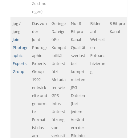
Zeichnu
ngen)
jpg /
Das von
Geringe
Nur 8
Bilder
8 Bit pro
jpeg
der
Dateigr
Bit pro
auf
Kanal
Joint
Joint
öße
Kanal
Webseit
Photogr
Photogr
Kompat
Qualität
en
aphic
aphic
ibilität
sverlust
Fotoarc
Experts
Experts
Unterst
bei
hivierun
Group
Group
ützt
kompri
g
1992
Metada
mierten
entwick
ten wie
JPG-
elte und
GPS-
Dateien
genorm
Infos
(bei
te
Unterst
jedem
Format
ützung
Veränd
ist das
von
ern der
am
verlustf
Bildinfo