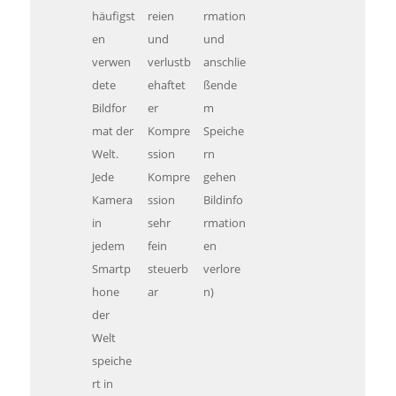
häufigst
reien
rmation
en
und
und
verwen
verlustb
anschlie
dete
ehaftet
ßende
Bildfor
er
m
mat der
Kompre
Speiche
Welt.
ssion
rn
Jede
Kompre
gehen
Kamera
ssion
Bildinfo
in
sehr
rmation
jedem
fein
en
Smartp
steuerb
verlore
hone
ar
n)
der
Welt
speiche
rt in