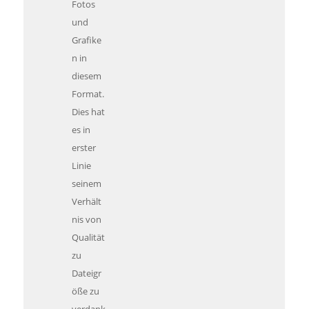
Fotos
und
Grafike
n in
diesem
Format.
Dies hat
es in
erster
Linie
seinem
Verhält
nis von
Qualität
zu
Dateigr
öße zu
verdank