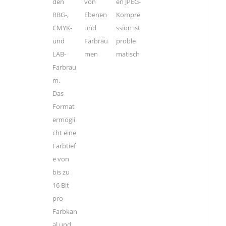
den
von
en JPEG-
RBG-,
Ebenen
Kompre
CMYK-
und
ssion ist
und
Farbräu
proble
LAB-
men
matisch
Farbrau
m.
Das
Format
ermögli
cht eine
Farbtief
e von
bis zu
16 Bit
pro
Farbkan
al und