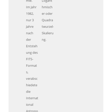
mie.
Logarit
Im Jahr
hmisch
1982,
er oder
nur 3
Quadra
Jahre
twurzel-
nach
Skalieru
der
ng.
Entsteh
ung des
FITS-
Format
s,
verabsc
hiedete
die
Internat
ional
Astrono