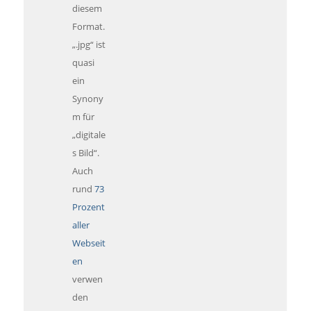
diesem
Format.
„.jpg“ ist
quasi
ein
Synony
m für
„digitale
s Bild“.
Auch
rund
73
Prozent
aller
Webseit
en
verwen
den