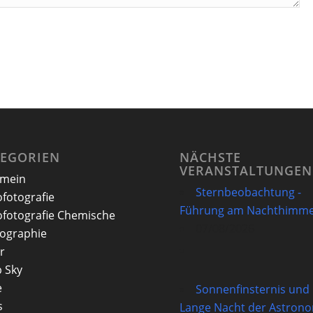
TEGORIEN
NÄCHSTE
VERANSTALTUNGEN
emein
Sternbeobachtung -
ofotografie
Führung am Nachthimme
ofotografie Chemische
07/08/2026
ographie
r
 Sky
e
Sonnenfinsternis und
s
Lange Nacht der Astron