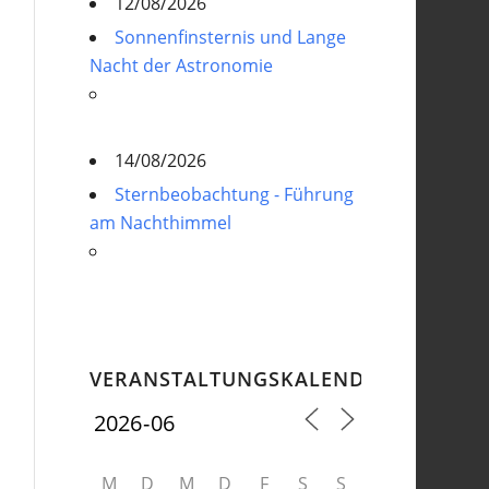
12/08/2026
Sonnenfinsternis und Lange
Nacht der Astronomie
14/08/2026
Sternbeobachtung - Führung
am Nachthimmel
VERANSTALTUNGSKALENDER
M
D
M
D
F
S
S