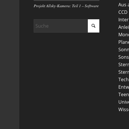
Aus 
Projekt Allsky-Kamera: Teil 1 – Software
CCD
Inte
Anle
Mon
Plan
Son
Sons
Ster
Ster
Tech
Entw
Teen
Uni
Wiss