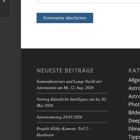
aus denen wir
bestehen?
NEUESTE BEITRÄGE
KA
Allg
Sonnenfinsternis und Lange Nacht der
Astronomie am Mi, 12. Aug. 2026
Astr
Astr
Vortrag Künstliche Intelligenz am Sa. 02.
Phot
Mai 2026
Bilde
Astronomietag 28.03.2026
Deep
Projekt Allsky-Kamera: Teil 2 –
Film
Hardware
Tipp