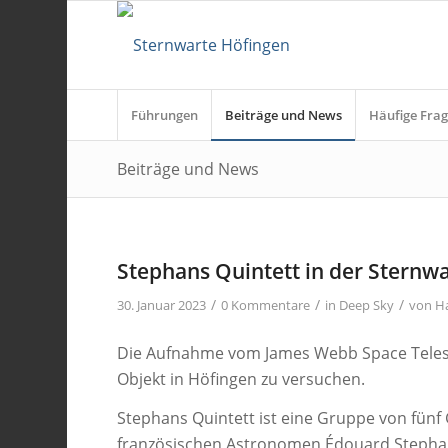
Führungen
Beiträge und News
Häufige Frag
Beiträge und News
Stephans Quintett in der Sternw
/
/
/
30. Januar 2023
0 Kommentare
in
Deep Sky
von
H
Die Aufnahme vom James Webb Space Telesc
Objekt in Höfingen zu versuchen.
Stephans Quintett ist eine Gruppe von fünf
französischen Astronomen Édouard Stepha