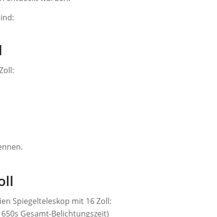
ind:
l
oll:
ennen.
oll
en Spiegelteleskop mit 16 Zoll:
= 1650s Gesamt-Belichtungszeit)