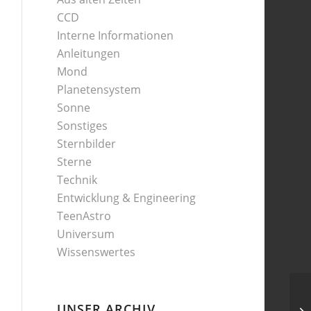
CCD
Interne Informationen
Anleitungen
Mond
Planetensystem
Sonne
Sonstiges
Sternbilder
Sterne
Technik
Entwicklung & Engineering
TeenAstro
Universum
Wissenswertes
UNSER ARCHIV