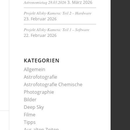
Astronomietag 28.03.2026
3. März 2026
Projekt Allsky-Kamera: Teil 2 – Hardware
23. Februar 2026
Projekt Allsky-Kamera: Teil 1 – Software
22. Februar 2026
KATEGORIEN
Allgemein
Astrofotografie
Astrofotografie Chemische
Photographie
Bilder
Deep Sky
Filme
Tipps
Aus alten Zeiten