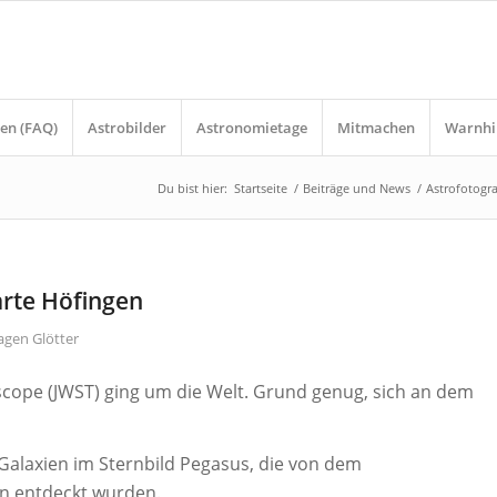
en (FAQ)
Astrobilder
Astronomietage
Mitmachen
Warnhi
Du bist hier:
Startseite
/
Beiträge und News
/
Astrofotogra
arte Höfingen
agen Glötter
ope (JWST) ging um die Welt. Grund genug, sich an dem
 Galaxien im Sternbild Pegasus, die von dem
n entdeckt wurden.