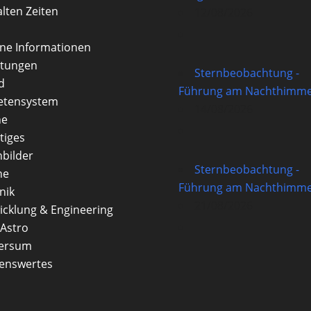
alten Zeiten
12/08/2026
rne Informationen
itungen
Sternbeobachtung -
d
Führung am Nachthimme
etensystem
14/08/2026
ne
tiges
nbilder
Sternbeobachtung -
ne
Führung am Nachthimme
nik
21/08/2026
icklung & Engineering
Astro
versum
enswertes