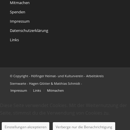
Mitmachen
Spenden
Impressum
Datenschutzerklärung
Links
© Copyright - Höfinger Heimat- und Kulturverein - Arbeitskreis
Sternwarte - Hagen Glötter & Matthias Schmidt -
Impressum
Links
Mitmachen
Diese Seite verwendet Cookies. Mit der Weiternutzung der
Seite, stimmst du die Verwendung von Cookies zu.
Einstellungen akzeptieren
Verberge nur die Benachrichtigung