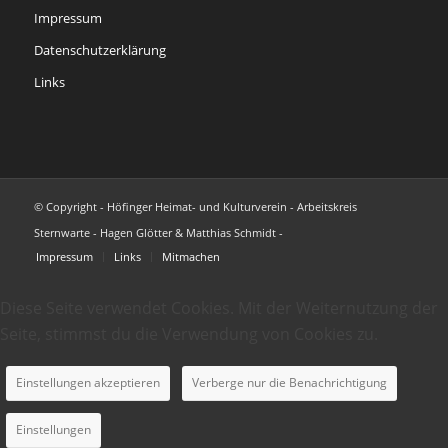
Impressum
Datenschutzerklärung
Links
© Copyright - Höfinger Heimat- und Kulturverein - Arbeitskreis
Sternwarte - Hagen Glötter & Matthias Schmidt -
Impressum
Links
Mitmachen
Diese Seite verwendet Cookies. Mit der Weiternutzung der
Seite, stimmst du die Verwendung von Cookies zu.
Einstellungen akzeptieren
Verberge nur die Benachrichtigung
Einstellungen