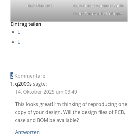
dark Filament
dem Alten an unserer Säule
in der Sternwarte Höfingen
Eintrag teilen
2
Kommentare
q2000s
sagte:
14. Oktober 2025 um 03:49
This looks great! I’m thinking of reproducing one
copy of your design. Will the design files of PCB,
case and BOM be available?
Antworten