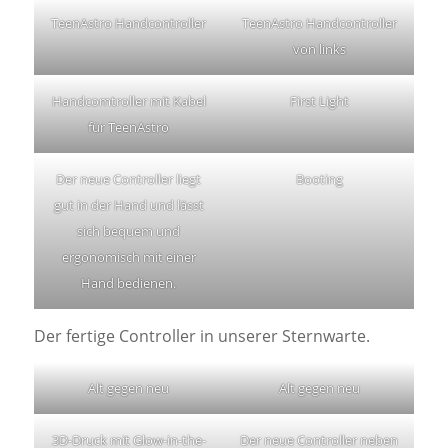
TeenAstro Handcontroller
TeenAstro Handcontroller
von links
Handcomtroller mit Kabel
First Light
für TeenAstro
Der neue Controller liegt
Booting
gut in der Hand und lässt
sich bequem und
ergonomisch mit einer
Hand bedienen.
Der fertige Controller in unserer Sternwarte.
Alt gegen neu
Alt gegen neu
3D-Druck mit Glow-in-the-
Der neue Controller neben