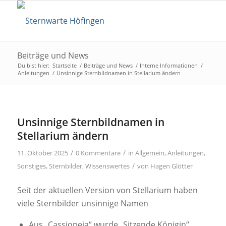
Beiträge und News
Du bist hier:
Startseite
/
Beiträge und News
/
Interne Informationen
/
Anleitungen
/
Unsinnige Sternbildnamen in Stellarium ändern
Unsinnige Sternbildnamen in
Stellarium ändern
/
/
11. Oktober 2025
0 Kommentare
in
Allgemein
,
Anleitungen
,
/
Sonstiges
,
Sternbilder
,
Wissenswertes
von
Hagen Glötter
Seit der aktuellen Version von Stellarium haben
viele Sternbilder unsinnige Namen
Aus „Cassiopeia“ wurde „Sitzende Königin“.