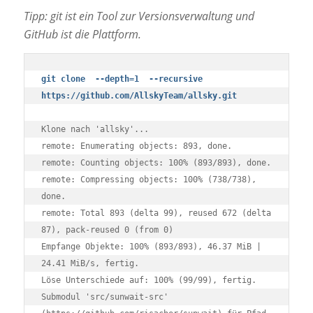
Tipp: git ist ein Tool zur Versionsverwaltung und
GitHub ist die Plattform.
git clone  --depth=1  --recursive  
https://github.com/AllskyTeam/allsky.git
Klone nach 'allsky'...

remote: Enumerating objects: 893, done.

remote: Counting objects: 100% (893/893), done.

remote: Compressing objects: 100% (738/738), 
done.

remote: Total 893 (delta 99), reused 672 (delta 
87), pack-reused 0 (from 0)

Empfange Objekte: 100% (893/893), 46.37 MiB | 
24.41 MiB/s, fertig.

Löse Unterschiede auf: 100% (99/99), fertig.

Submodul 'src/sunwait-src' 