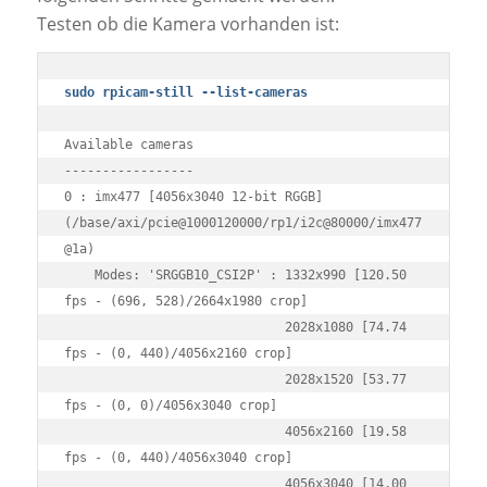
Testen ob die Kamera vorhanden ist:
sudo rpicam-still --list-cameras
Available cameras

-----------------

0 : imx477 [4056x3040 12-bit RGGB] 
(/base/axi/pcie@1000120000/rp1/i2c@80000/imx477
@1a)

    Modes: 'SRGGB10_CSI2P' : 1332x990 [120.50 
fps - (696, 528)/2664x1980 crop]

                             2028x1080 [74.74 
fps - (0, 440)/4056x2160 crop]

                             2028x1520 [53.77 
fps - (0, 0)/4056x3040 crop]

                             4056x2160 [19.58 
fps - (0, 440)/4056x3040 crop]

                             4056x3040 [14.00 