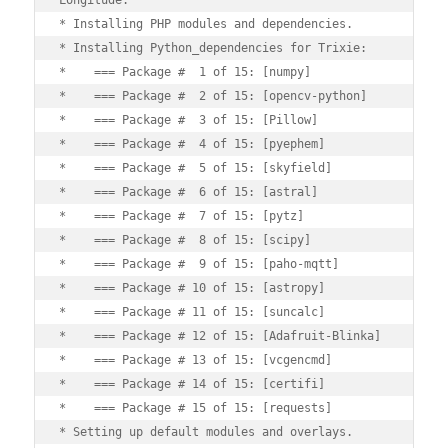
* Installing PHP modules and dependencies.

* Installing Python_dependencies for Trixie:

*    === Package #  1 of 15: [numpy]

*    === Package #  2 of 15: [opencv-python]

*    === Package #  3 of 15: [Pillow]

*    === Package #  4 of 15: [pyephem]

*    === Package #  5 of 15: [skyfield]

*    === Package #  6 of 15: [astral]

*    === Package #  7 of 15: [pytz]

*    === Package #  8 of 15: [scipy]

*    === Package #  9 of 15: [paho-mqtt]

*    === Package # 10 of 15: [astropy]

*    === Package # 11 of 15: [suncalc]

*    === Package # 12 of 15: [Adafruit-Blinka]

*    === Package # 13 of 15: [vcgencmd]

*    === Package # 14 of 15: [certifi]

*    === Package # 15 of 15: [requests]

* Setting up default modules and overlays.
