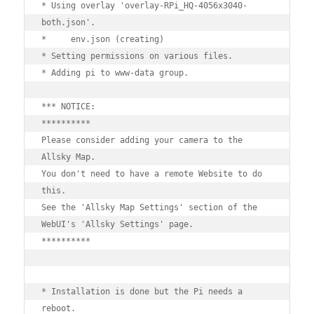
* Using overlay 'overlay-RPi_HQ-4056x3040-
both.json'.

*     env.json (creating)

* Setting permissions on various files.

* Adding pi to www-data group.

*** NOTICE:

**********

Please consider adding your camera to the 
Allsky Map.

You don't need to have a remote Website to do 
this.

See the 'Allsky Map Settings' section of the 
WebUI's 'Allsky Settings' page.

**********

* Installation is done but the Pi needs a 
reboot.