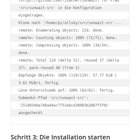
(https://github.com/risacher/sunwait) für Pfad 
'src/sunwait-src' in die Konfiguration 
eingetragen.

Klone nach '/home/pi/allsky/src/sunwait-src'...

remote: Enumerating objects: 119, done.

remote: Counting objects: 100% (71/71), done.

remote: Compressing objects: 100% (34/34), 
done.

remote: Total 119 (delta 51), reused 37 (delta 
37), pack-reused 48 (from 2)

Empfange Objekte: 100% (119/119), 57.77 KiB | 
3.61 MiB/s, fertig.

Löse Unterschiede auf: 100% (62/62), fertig.

Submodul-Pfad 'src/sunwait-src': 
'151d8340a748a4dac7752ebcd38983b2887f5f0c' 
ausgecheckt
Schritt 3: Die Installation starten