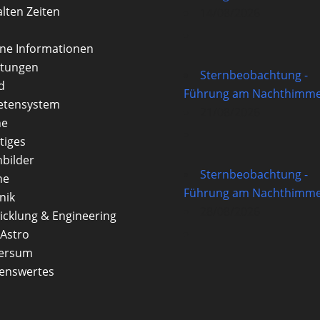
alten Zeiten
14/08/2026
rne Informationen
itungen
Sternbeobachtung -
d
Führung am Nachthimme
etensystem
21/08/2026
ne
tiges
nbilder
Sternbeobachtung -
ne
Führung am Nachthimme
nik
28/08/2026
icklung & Engineering
Astro
versum
enswertes