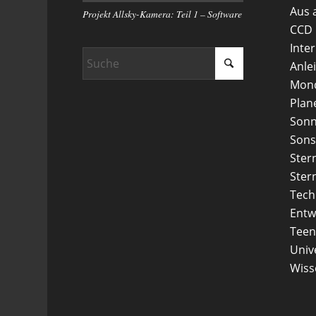
Aus 
Projekt Allsky-Kamera: Teil 1 – Software
CCD
Inte
Anle
Mon
Plan
Son
Sons
Ster
Ster
Tech
Entw
Teen
Uni
Wiss