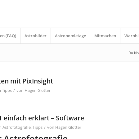
en (FAQ)
Astrobilder
Astronomietage
Mitmachen
Warnhi
Du bist
ten mit PixInsight
/
n
Tipps
von
Hagen Glötter
1 einfach erklärt – Software
/
in
Astrofotografie
,
Tipps
von
Hagen Glötter
r Astrofotografie