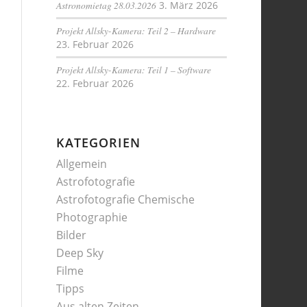
Astronomietag 28.03.2026
3. März 2026
Projekt Allsky-Kamera: Teil 2 – Hardware
23. Februar 2026
Projekt Allsky-Kamera: Teil 1 – Software
22. Februar 2026
KATEGORIEN
Allgemein
Astrofotografie
Astrofotografie Chemische
Photographie
Bilder
Deep Sky
Filme
Tipps
Aus alten Zeiten