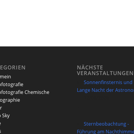
TEGORIEN
NÄCHSTE
VERANSTALTUNGEN
emein
Sonnenfinsternis und
ofotografie
Lange Nacht der Astron
ofotografie Chemische
12/08/2026
ographie
r
 Sky
e
Sternbeobachtung -
s
Führung am Nachthimme