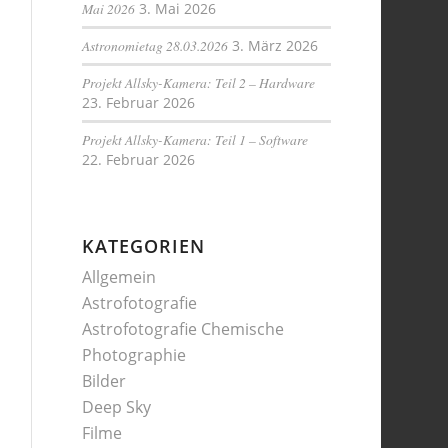
Mai 2026
3. Mai 2026
Astronomietag 28.03.2026
3. März 2026
Projekt Allsky-Kamera: Teil 2 – Hardware
23. Februar 2026
Projekt Allsky-Kamera: Teil 1 – Software
22. Februar 2026
KATEGORIEN
Allgemein
Astrofotografie
Astrofotografie Chemische
Photographie
Bilder
Deep Sky
Filme