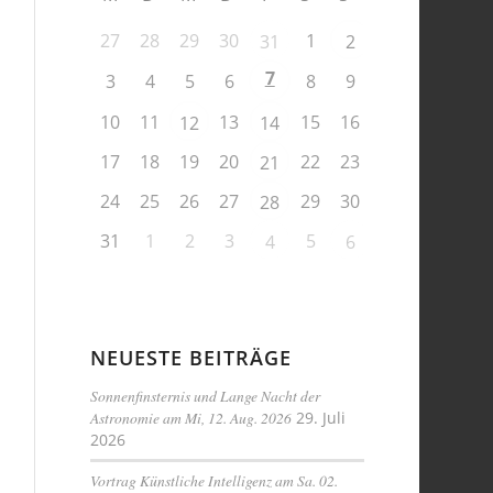
27
28
29
30
1
31
2
7
3
4
5
6
8
9
10
11
13
15
16
12
14
17
18
19
20
22
23
21
24
25
26
27
29
30
28
31
1
2
3
5
4
6
NEUESTE BEITRÄGE
Sonnenfinsternis und Lange Nacht der
Astronomie am Mi, 12. Aug. 2026
29. Juli
2026
Vortrag Künstliche Intelligenz am Sa. 02.