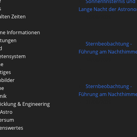
e
Sonnenfinsternis und
s
Lange Nacht der Astron
alten Zeiten
12/08/2026
rne Informationen
itungen
Sternbeobachtung -
d
Führung am Nachthimme
etensystem
14/08/2026
ne
tiges
nbilder
Sternbeobachtung -
ne
Führung am Nachthimme
nik
21/08/2026
icklung & Engineering
Astro
versum
enswertes