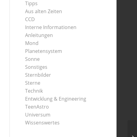
Tipps
Aus alten Zeiten
CCD
Interne Informationen
Anleitungen
Mond
Planetensystem
Sonne
Sonstiges
Sternbilder
Sterne
Technik
Entwicklung & Engineering
TeenAstro
Universum
Wissenswertes