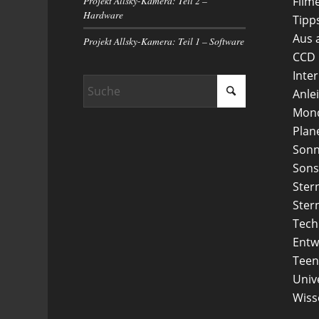
Projekt Allsky-Kamera: Teil 2 –
Film
Hardware
Tipp
Aus 
Projekt Allsky-Kamera: Teil 1 – Software
CCD
Inte
Anle
Mon
Plan
Son
Sons
Ster
Ster
Tech
Entw
Teen
Uni
Wiss