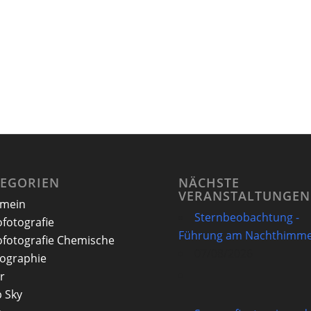
TEGORIEN
NÄCHSTE
VERANSTALTUNGEN
emein
Sternbeobachtung -
ofotografie
Führung am Nachthimme
ofotografie Chemische
07/08/2026
ographie
r
 Sky