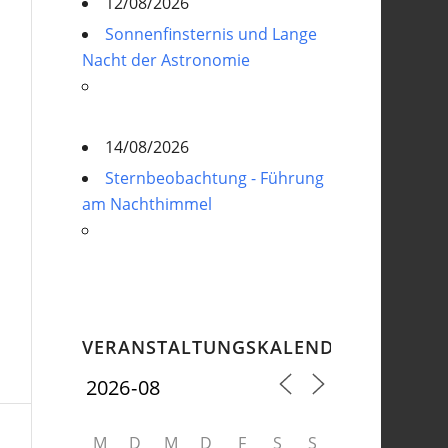
12/08/2026
Sonnenfinsternis und Lange
Nacht der Astronomie
14/08/2026
Sternbeobachtung - Führung
am Nachthimmel
VERANSTALTUNGSKALENDER
M
D
M
D
F
S
S