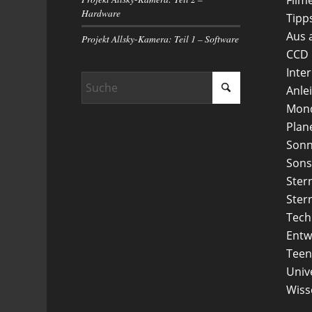
Hardware
Tipp
Aus 
Projekt Allsky-Kamera: Teil 1 – Software
CCD
Inte
Anle
Mon
Plan
Son
Sons
Ster
Ster
Tech
Entw
Teen
Uni
Wiss