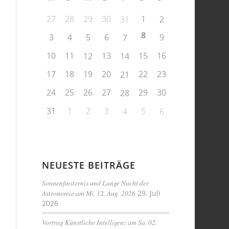
27
28
29
30
1
31
2
8
3
4
5
6
9
7
10
11
13
15
16
12
14
17
18
19
20
22
23
21
24
25
26
27
29
30
28
31
1
2
3
5
4
6
NEUESTE BEITRÄGE
Sonnenfinsternis und Lange Nacht der
Astronomie am Mi, 12. Aug. 2026
29. Juli
2026
Vortrag Künstliche Intelligenz am Sa. 02.