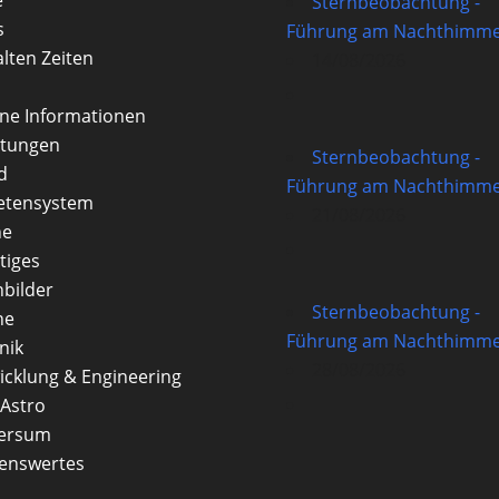
Sternbeobachtung -
s
Führung am Nachthimme
alten Zeiten
14/08/2026
rne Informationen
itungen
Sternbeobachtung -
d
Führung am Nachthimme
etensystem
21/08/2026
ne
tiges
nbilder
Sternbeobachtung -
ne
Führung am Nachthimme
nik
28/08/2026
icklung & Engineering
Astro
versum
enswertes