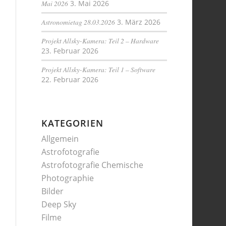
Mai 2026
3. Mai 2026
Astronomietag 28.03.2026
3. März 2026
Projekt Allsky-Kamera: Teil 2 – Hardware
23. Februar 2026
Projekt Allsky-Kamera: Teil 1 – Software
22. Februar 2026
KATEGORIEN
Allgemein
Astrofotografie
Astrofotografie Chemische
Photographie
Bilder
Deep Sky
Filme