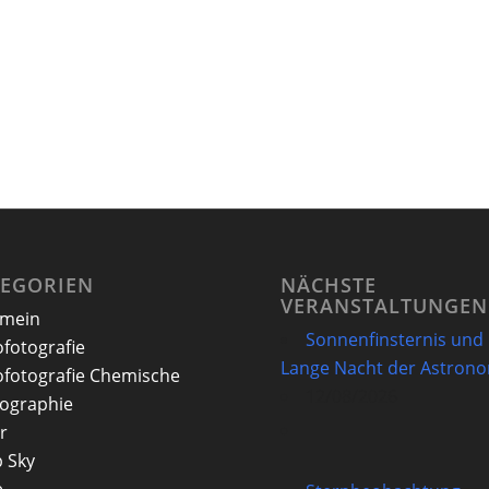
TEGORIEN
NÄCHSTE
VERANSTALTUNGEN
emein
Sonnenfinsternis und
ofotografie
Lange Nacht der Astron
ofotografie Chemische
12/08/2026
ographie
r
 Sky
e