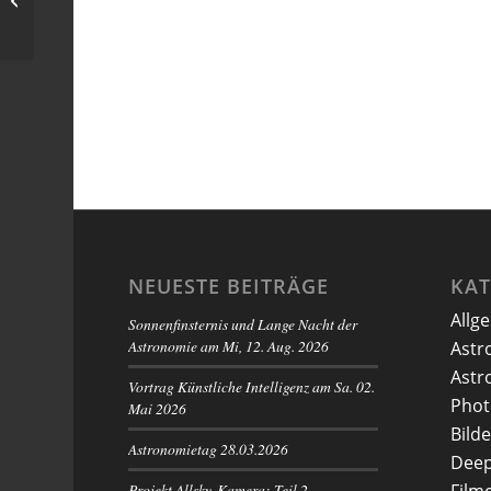
Sternhimmel
NEUESTE BEITRÄGE
KA
Allg
Sonnenfinsternis und Lange Nacht der
Astronomie am Mi, 12. Aug. 2026
Astr
Astr
Vortrag Künstliche Intelligenz am Sa. 02.
Phot
Mai 2026
Bilde
Astronomietag 28.03.2026
Deep
Projekt Allsky-Kamera: Teil 2 –
Film