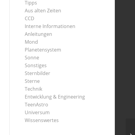
Tipps
Aus alten Zeiten
CCD
Interne Informationen
Anleitungen
Mond
Planetensystem
Sonne
Sonstiges
Sternbilder
Sterne
Technik
Entwicklung & Engineering
TeenAstro
Universum
Wissenswertes