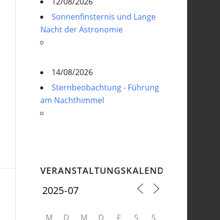
12/08/2026
Sonnenfinsternis und Lange
Nacht der Astronomie
14/08/2026
Sternbeobachtung - Führung
am Nachthimmel
VERANSTALTUNGSKALENDER
M
D
M
D
F
S
S