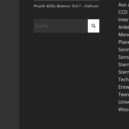
Aus 
Projekt Allsky-Kamera: Teil 1 – Software
CCD
Inte
Anle
Mon
Plan
Son
Sons
Ster
Ster
Tech
Entw
Teen
Uni
Wiss