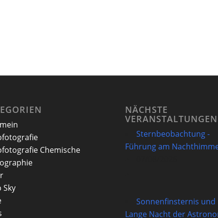
TEGORIEN
NÄCHSTE
VERANSTALTUNGEN
emein
Sternbeobachtung -
ofotografie
Führung am Nachthimme
ofotografie Chemische
07/08/2026
ographie
r
 Sky
e
Sonnenfinsternis und
s
Lange Nacht der Astron