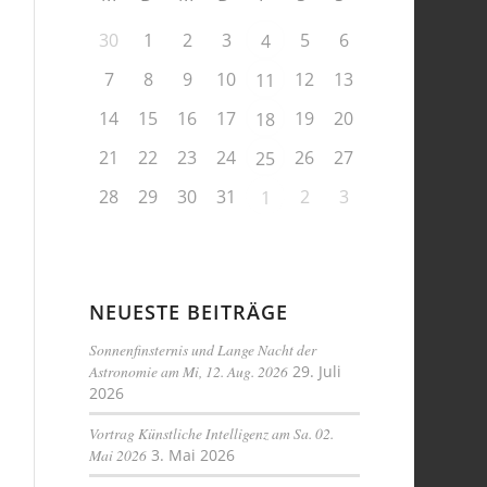
30
1
2
3
5
6
4
7
8
9
10
12
13
11
14
15
16
17
19
20
18
21
22
23
24
26
27
25
28
29
30
31
2
3
1
NEUESTE BEITRÄGE
Sonnenfinsternis und Lange Nacht der
Astronomie am Mi, 12. Aug. 2026
29. Juli
2026
Vortrag Künstliche Intelligenz am Sa. 02.
Mai 2026
3. Mai 2026