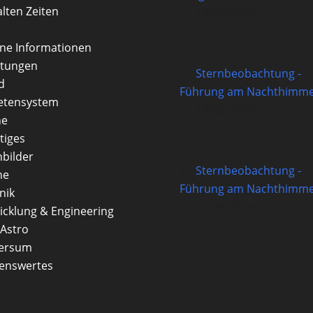
alten Zeiten
12/08/2026
rne Informationen
itungen
Sternbeobachtung -
d
Führung am Nachthimme
etensystem
14/08/2026
ne
tiges
nbilder
Sternbeobachtung -
ne
Führung am Nachthimme
nik
21/08/2026
icklung & Engineering
Astro
versum
enswertes