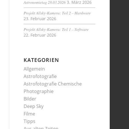
Astronomietag 28.03.2026
3. März 2026
Projekt Allsky-Kamera: Teil 2 – Hardware
23. Februar 2026
Projekt Allsky-Kamera: Teil 1 – Software
22. Februar 2026
KATEGORIEN
Allgemein
Astrofotografie
Astrofotografie Chemische
Photographie
Bilder
Deep Sky
Filme
Tipps
Aus alten Zeiten