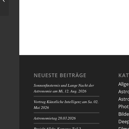
Sternhimmel
NEUESTE BEITRÄGE
KA
Allg
Sonnenfinsternis und Lange Nacht der
Astronomie am Mi, 12. Aug. 2026
Astr
Astr
Vortrag Künstliche Intelligenz am Sa. 02.
Phot
Mai 2026
Bilde
Astronomietag 28.03.2026
Deep
Projekt Allsky-Kamera: Teil 2 –
Film