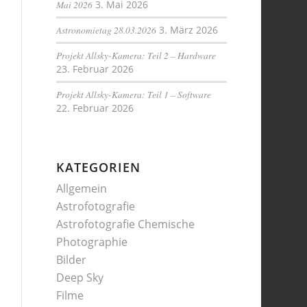
Mai 2026
3. Mai 2026
Astronomietag 28.03.2026
3. März 2026
Projekt Allsky-Kamera: Teil 2 – Hardware
23. Februar 2026
Projekt Allsky-Kamera: Teil 1 – Software
22. Februar 2026
KATEGORIEN
Allgemein
Astrofotografie
Astrofotografie Chemische
Photographie
Bilder
Deep Sky
Filme