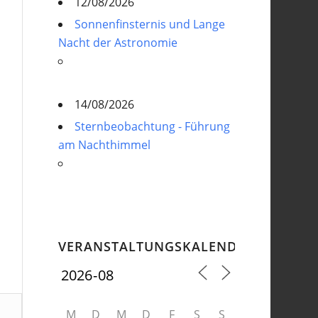
12/08/2026
Sonnenfinsternis und Lange
Nacht der Astronomie
14/08/2026
Sternbeobachtung - Führung
am Nachthimmel
VERANSTALTUNGSKALENDER
M
D
M
D
F
S
S