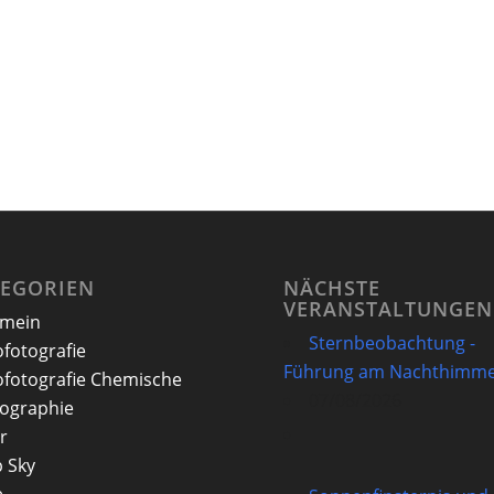
TEGORIEN
NÄCHSTE
VERANSTALTUNGEN
emein
Sternbeobachtung -
ofotografie
Führung am Nachthimme
ofotografie Chemische
07/08/2026
ographie
r
 Sky
e