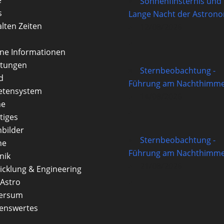
Sonnenfinsternis und
s
Lange Nacht der Astron
alten Zeiten
12/08/2026
rne Informationen
itungen
Sternbeobachtung -
d
Führung am Nachthimme
etensystem
14/08/2026
ne
tiges
nbilder
Sternbeobachtung -
ne
Führung am Nachthimme
nik
21/08/2026
icklung & Engineering
Astro
versum
enswertes