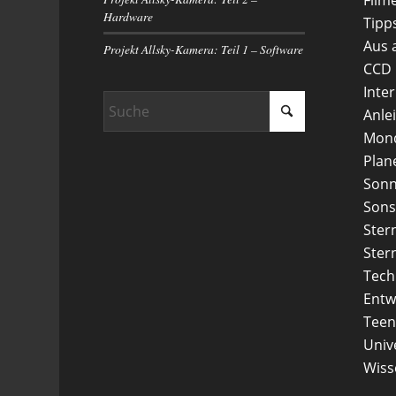
Hardware
Tipp
Aus 
Projekt Allsky-Kamera: Teil 1 – Software
CCD
Inte
Anle
Mon
Plan
Son
Sons
Ster
Ster
Tech
Entw
Teen
Uni
Wiss