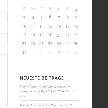
27
28
29
30
1
31
2
6
3
4
5
8
9
7
10
11
13
15
16
12
14
17
18
19
20
22
23
21
24
25
26
27
29
30
28
31
1
2
3
5
4
6
NEUESTE BEITRÄGE
Sonnenfinsternis und Lange Nacht der
Astronomie am Mi, 12. Aug. 2026
29. Juli
2026
Vortrag Künstliche Intelligenz am Sa. 02.