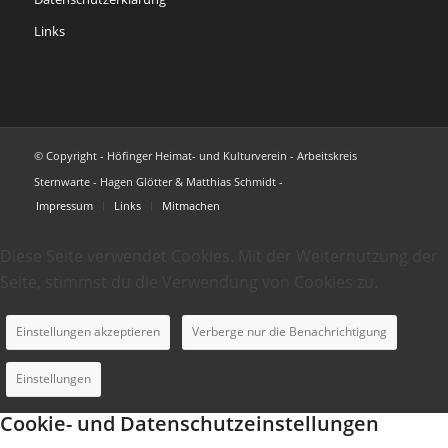
Links
© Copyright - Höfinger Heimat- und Kulturverein - Arbeitskreis
Sternwarte - Hagen Glötter & Matthias Schmidt -
Impressum
Links
Mitmachen
Diese Seite verwendet Cookies. Mit der Weiternutzung der
Seite, stimmst du die Verwendung von Cookies zu.
Einstellungen akzeptieren
Verberge nur die Benachrichtigung
Einstellungen
Cookie- und Datenschutzeinstellungen