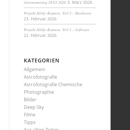
Astronomietag 28.03.2026
3. März 2026
Projekt Allsky-Kamera: Teil 2 – Hardware
23. Februar 2026
Projekt Allsky-Kamera: Teil 1 – Software
22. Februar 2026
KATEGORIEN
Allgemein
Astrofotografie
Astrofotografie Chemische
Photographie
Bilder
Deep Sky
Filme
Tipps
Aus alten Zeiten