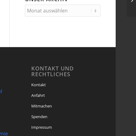
Hi
KONTAKT UND
RECHTLICHES
Kontakt
l
Anfahrt
Mitmachen
Spenden
Impressum
omie