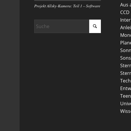
Aus 
Projekt Allsky-Kamera: Teil 1 – Software
CCD
Inte
Anle
Mon
Plan
Son
Sons
Ster
Ster
Tech
Entw
Teen
Uni
Wiss