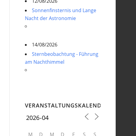
12/08/2026
Sonnenfinsternis und Lange
Nacht der Astronomie
14/08/2026
Sternbeobachtung - Führung
am Nachthimmel
VERANSTALTUNGSKALENDER
M
D
M
D
F
S
S