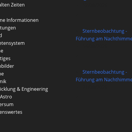
alten Zeiten
12/08/2026
rne Informationen
itungen
Sternbeobachtung -
d
Führung am Nachthimme
etensystem
14/08/2026
ne
tiges
nbilder
Sternbeobachtung -
ne
Führung am Nachthimme
nik
21/08/2026
icklung & Engineering
Astro
versum
enswertes