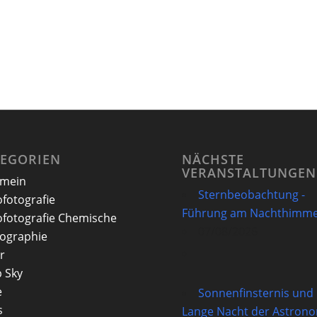
TEGORIEN
NÄCHSTE
VERANSTALTUNGEN
emein
Sternbeobachtung -
ofotografie
Führung am Nachthimme
ofotografie Chemische
07/08/2026
ographie
r
 Sky
e
Sonnenfinsternis und
s
Lange Nacht der Astron