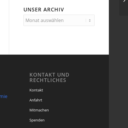
Hi
UNSER ARCHIV
KONTAKT UND
RECHTLICHES
Kontakt
omie
Anfahrt
Mitmachen
Spenden