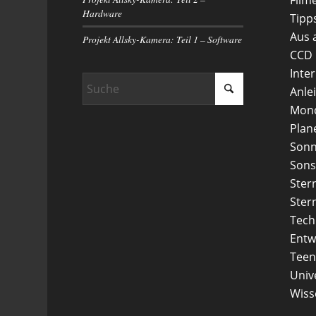
Hardware
Tipp
Aus 
Projekt Allsky-Kamera: Teil 1 – Software
CCD
Inte
Anle
Mon
Plan
Son
Sons
Ster
Ster
Tech
Entw
Teen
Uni
Wiss