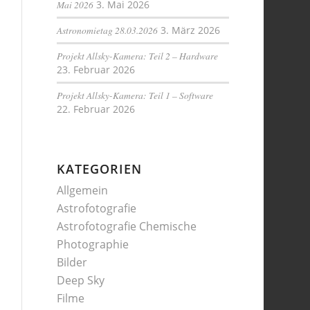
Mai 2026
3. Mai 2026
Astronomietag 28.03.2026
3. März 2026
Projekt Allsky-Kamera: Teil 2 – Hardware
23. Februar 2026
Projekt Allsky-Kamera: Teil 1 – Software
22. Februar 2026
KATEGORIEN
Allgemein
Astrofotografie
Astrofotografie Chemische
Photographie
Bilder
Deep Sky
Filme