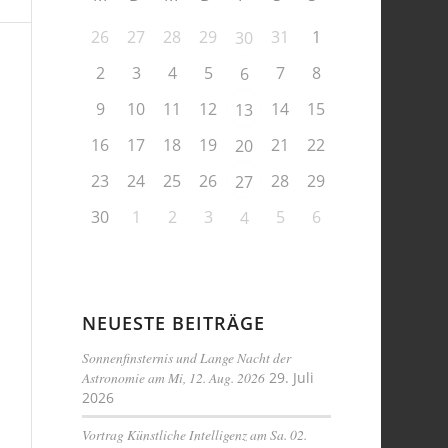
26
27
28
29
31
1
30
2
3
4
5
7
8
6
9
10
11
12
14
15
13
16
17
18
19
21
22
20
23
24
25
26
28
29
27
30
1
2
3
5
6
4
NEUESTE BEITRÄGE
Sonnenfinsternis und Lange Nacht der
Astronomie am Mi, 12. Aug. 2026
29. Juli
2026
Vortrag Künstliche Intelligenz am Sa. 02.