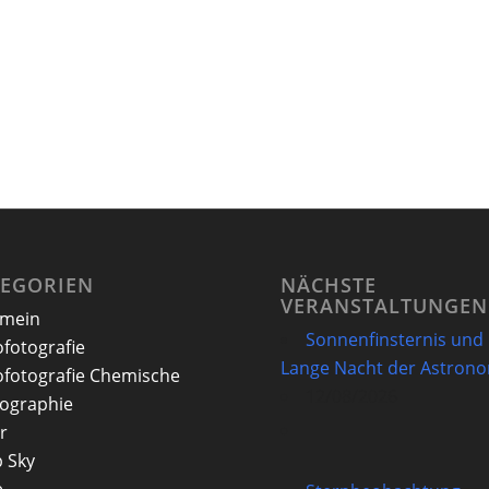
TEGORIEN
NÄCHSTE
VERANSTALTUNGEN
emein
Sonnenfinsternis und
ofotografie
Lange Nacht der Astron
ofotografie Chemische
12/08/2026
ographie
r
 Sky
e