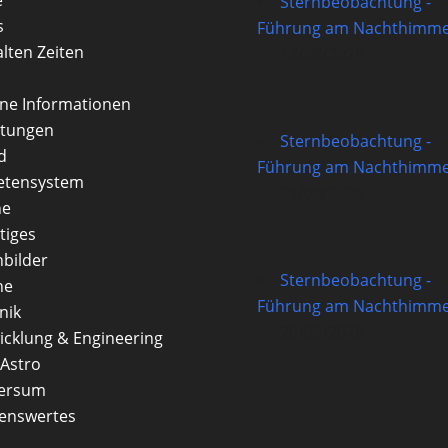
Sternbeobachtung -
s
Führung am Nachthimme
alten Zeiten
14/08/2026
rne Informationen
itungen
Sternbeobachtung -
d
Führung am Nachthimme
etensystem
21/08/2026
ne
tiges
nbilder
Sternbeobachtung -
ne
Führung am Nachthimme
nik
28/08/2026
icklung & Engineering
Astro
versum
enswertes