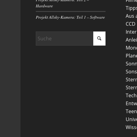
Hardware
Tipp
Aus 
Projekt Allsky-Kamera: Teil 1 – Software
CCD
Inte
Anle
Mon
Plan
Son
Sons
Ster
Ster
Tech
Entw
Teen
Uni
Wiss