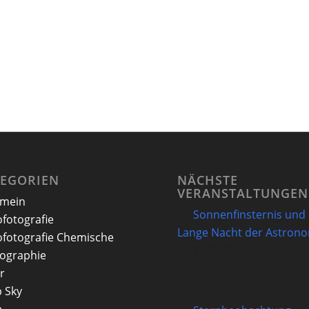
TEGORIEN
NÄCHSTE
VERANSTALTUNGEN
emein
Sonnenfinsternis und
ofotografie
Lange Nacht der Astron
ofotografie Chemische
12/08/2026
ographie
r
 Sky
e