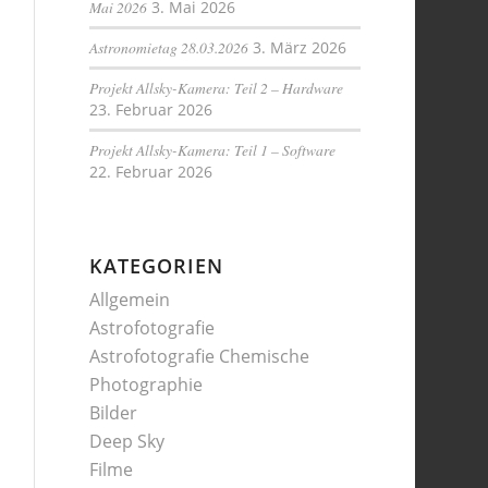
Mai 2026
3. Mai 2026
Astronomietag 28.03.2026
3. März 2026
Projekt Allsky-Kamera: Teil 2 – Hardware
23. Februar 2026
Projekt Allsky-Kamera: Teil 1 – Software
22. Februar 2026
KATEGORIEN
Allgemein
Astrofotografie
Astrofotografie Chemische
Photographie
Bilder
Deep Sky
Filme