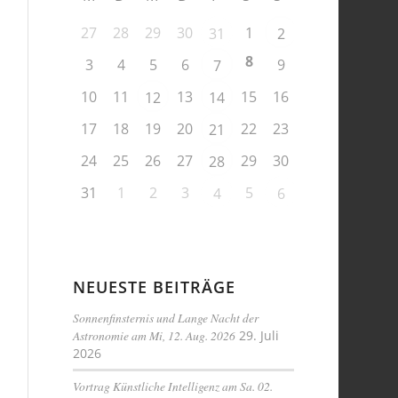
27
28
29
30
1
31
2
8
3
4
5
6
9
7
10
11
13
15
16
12
14
17
18
19
20
22
23
21
24
25
26
27
29
30
28
31
1
2
3
5
4
6
NEUESTE BEITRÄGE
Sonnenfinsternis und Lange Nacht der
Astronomie am Mi, 12. Aug. 2026
29. Juli
2026
Vortrag Künstliche Intelligenz am Sa. 02.