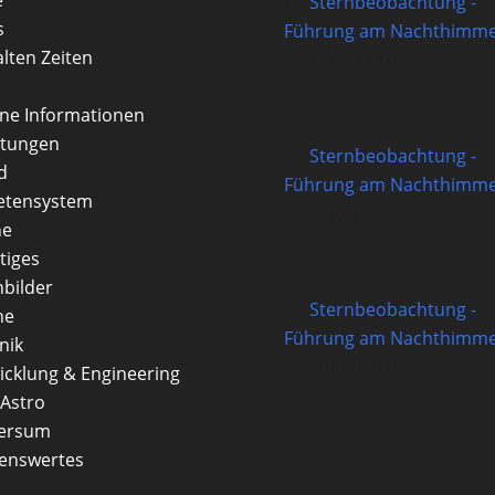
Sternbeobachtung -
s
Führung am Nachthimme
alten Zeiten
14/08/2026
rne Informationen
itungen
Sternbeobachtung -
d
Führung am Nachthimme
etensystem
21/08/2026
ne
tiges
nbilder
Sternbeobachtung -
ne
Führung am Nachthimme
nik
28/08/2026
icklung & Engineering
Astro
versum
enswertes