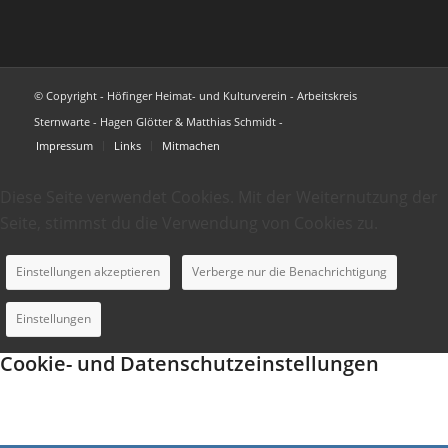
© Copyright - Höfinger Heimat- und Kulturverein - Arbeitskreis
Sternwarte - Hagen Glötter & Matthias Schmidt -
Impressum
Links
Mitmachen
Diese Seite verwendet Cookies. Mit der Weiternutzung der
Seite, stimmst du die Verwendung von Cookies zu.
Einstellungen akzeptieren
Verberge nur die Benachrichtigung
Einstellungen
Cookie- und Datenschutzeinstellungen