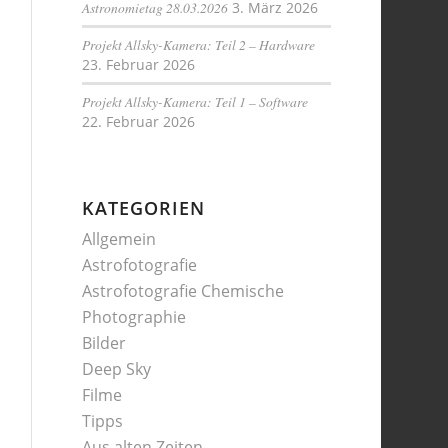
Astronomietag 28.03.2026
3. März 2026
Projekt Allsky-Kamera: Teil 2 – Hardware
23. Februar 2026
Projekt Allsky-Kamera: Teil 1 – Software
22. Februar 2026
KATEGORIEN
Allgemein
Astrofotografie
Astrofotografie Chemische
Photographie
Bilder
Deep Sky
Filme
Tipps
Aus alten Zeiten