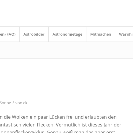
en (FAQ)
Astrobilder
Astronomietage
Mitmachen
Warnhi
/
Sonne
von
ek
 die Wolken ein paar Lücken frei und erlaubten den
ntastisch vielen Flecken. Vermutlich ist dieses Jahr der
Sonnenfleckenzyklus. Genau weiß man das aber erst