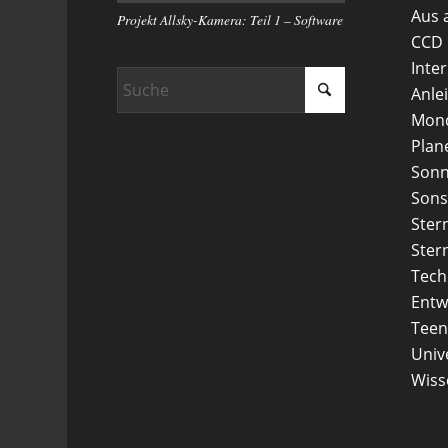
Aus 
Projekt Allsky-Kamera: Teil 1 – Software
CCD
Inte
Anle
Mon
Plan
Son
Sons
Ster
Ster
Tech
Entw
Teen
Uni
Wiss