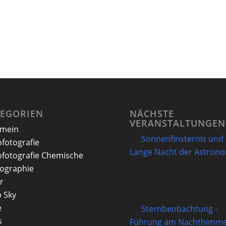
TEGORIEN
NÄCHSTE
VERANSTALTUNGEN
emein
Sonnenfinsternis und
ofotografie
Lange Nacht der Astron
ofotografie Chemische
12/08/2026
ographie
r
 Sky
e
Sternbeobachtung -
s
Führung am Nachthimme