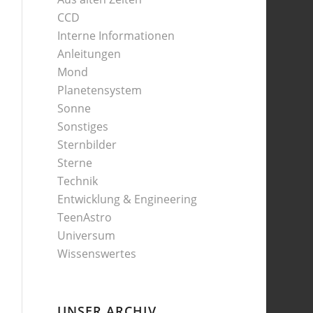
CCD
Interne Informationen
Anleitungen
Mond
Planetensystem
Sonne
Sonstiges
Sternbilder
Sterne
Technik
Entwicklung & Engineering
TeenAstro
Universum
Wissenswertes
UNSER ARCHIV