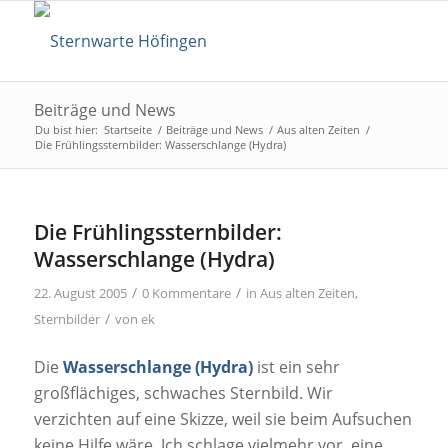
Beiträge und News
Du bist hier:
Startseite
/
Beiträge und News
/
Aus alten Zeiten
/
Die Frühlingssternbilder: Wasserschlange (Hydra)
Die Frühlingssternbilder:
Wasserschlange (Hydra)
/
/
22. August 2005
0 Kommentare
in
Aus alten Zeiten
,
/
Sternbilder
von
ek
Die
Wasserschlange (Hydra)
ist ein sehr
großflächiges, schwaches Sternbild. Wir
verzichten auf eine Skizze, weil sie beim Aufsuchen
keine Hilfe wäre. Ich schlage vielmehr vor, eine