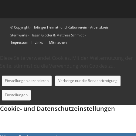
© Copyright - Höfinger Heimat- und Kulturverein - Arbeitskreis
Sternwarte - Hagen Glötter & Matthias Schmidt -
Impressum
Links
Mitmachen
Diese Seite verwendet Cookies. Mit der Weiternutzung der
Seite, stimmst du die Verwendung von Cookies zu.
Einstellungen akzeptieren
Verberge nur die Benachrichtigung
Einstellungen
Cookie- und Datenschutzeinstellungen