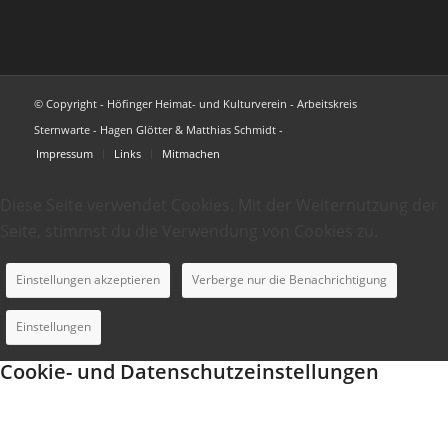
© Copyright - Höfinger Heimat- und Kulturverein - Arbeitskreis
Sternwarte - Hagen Glötter & Matthias Schmidt -
Impressum
Links
Mitmachen
Diese Seite verwendet Cookies. Mit der Weiternutzung der
Seite, stimmst du die Verwendung von Cookies zu.
Einstellungen akzeptieren
Verberge nur die Benachrichtigung
Einstellungen
Cookie- und Datenschutzeinstellungen