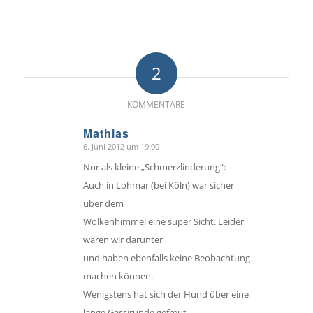
2
KOMMENTARE
Mathias
6. Juni 2012 um 19:00
sagte:
Nur als kleine „Schmerzlinderung“:
Auch in Lohmar (bei Köln) war sicher
über dem
Wolkenhimmel eine super Sicht. Leider
waren wir darunter
und haben ebenfalls keine Beobachtung
machen können.
Wenigstens hat sich der Hund über eine
lange Gassirunde gefreut.