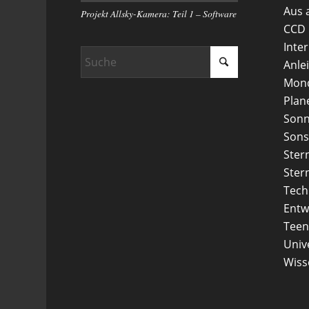
Aus 
Projekt Allsky-Kamera: Teil 1 – Software
CCD
Inte
Anle
Mon
Plan
Son
Sons
Ster
Ster
Tech
Entw
Teen
Uni
Wiss