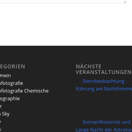
TEGORIEN
NÄCHSTE
VERANSTALTUNGEN
emein
Sternbeobachtung -
ofotografie
Führung am Nachthimme
ofotografie Chemische
07/08/2026
ographie
r
 Sky
e
Sonnenfinsternis und
s
Lange Nacht der Astron