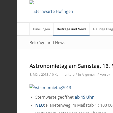
Führungen
Beiträge und News
Häufige Frag
Beiträge und News
Astronomietag am Samstag, 16. 
/
/
/
8. März 2013
0 Kommentare
in
Allgemein
von
ek
Sternwarte geöffnet
ab 15 Uhr
NEU
: Planetenweg im Maßstab 1 : 100 00