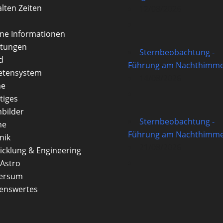
alten Zeiten
12/08/2026
rne Informationen
itungen
Sternbeobachtung -
d
Führung am Nachthimme
etensystem
14/08/2026
ne
tiges
nbilder
Sternbeobachtung -
ne
Führung am Nachthimme
nik
21/08/2026
icklung & Engineering
Astro
versum
enswertes