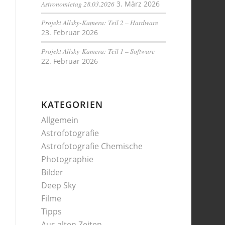
Astronomietag 28.03.2026
3. März 2026
Projekt Allsky-Kamera: Teil 2 – Hardware
23. Februar 2026
Projekt Allsky-Kamera: Teil 1 – Software
22. Februar 2026
KATEGORIEN
Allgemein
Astrofotografie
Astrofotografie Chemische
Photographie
Bilder
Deep Sky
Filme
Tipps
Aus alten Zeiten