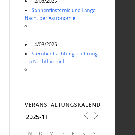
12/08/2026
Sonnenfinsternis und Lange
Nacht der Astronomie
14/08/2026
Sternbeobachtung - Führung
am Nachthimmel
VERANSTALTUNGSKALENDER
M
D
M
D
F
S
S