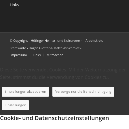
Links
© Copyright - Höfinger Heimat- und Kulturverein - Arbeitskreis
Sternwarte - Hagen Glötter & Matthias Schmidt -
Impressum
Links
Mitmachen
Diese Seite verwendet Cookies. Mit der Weiternutzung der
Seite, stimmst du die Verwendung von Cookies zu.
Einstellungen akzeptieren
Verberge nur die Benachrichtigung
Einstellungen
Cookie- und Datenschutzeinstellungen