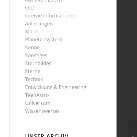
CCD
Interne Informationen
Anleitungen
Mond
Planetensystem
Sonne
Sonstiges
Sternbilder
Sterne
Technik
Entwicklung & Engineering
TeenAstro
Universum
Wissenswertes
UNSER ARCHIV