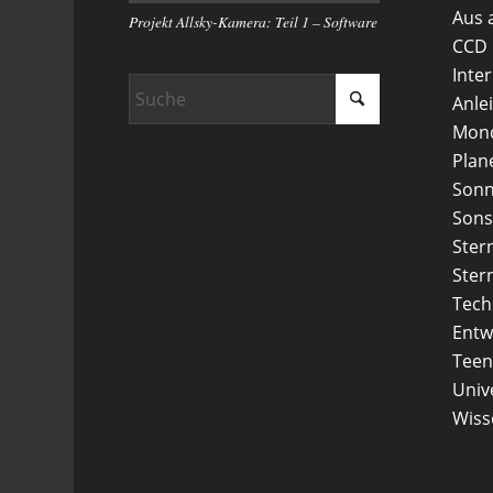
Aus 
Projekt Allsky-Kamera: Teil 1 – Software
CCD
Inte
Anle
Mon
Plan
Son
Sons
Ster
Ster
Tech
Entw
Teen
Uni
Wiss