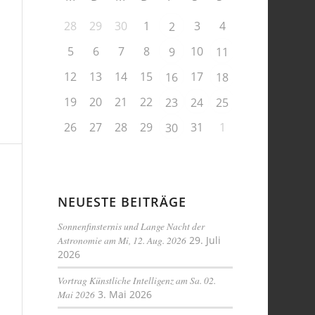
28
29
30
1
3
4
2
5
6
7
8
10
9
11
12
13
14
15
17
16
18
19
20
21
22
23
24
25
26
27
28
29
31
1
30
NEUESTE BEITRÄGE
Sonnenfinsternis und Lange Nacht der
Astronomie am Mi, 12. Aug. 2026
29. Juli
2026
Vortrag Künstliche Intelligenz am Sa. 02.
Mai 2026
3. Mai 2026