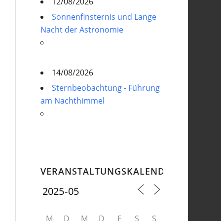
12/08/2026
Sonnenfinsternis und Lange
Nacht der Astronomie
14/08/2026
Sternbeobachtung - Führung
am Nachthimmel
VERANSTALTUNGSKALENDER
M
D
M
D
F
S
S