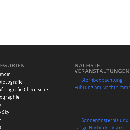
TEGORIEN
NÄCHSTE
VERANSTALTUNGEN
emein
Sternbeobachtung -
ofotografie
Führung am Nachthimme
ofotografie Chemische
07/08/2026
ographie
r
 Sky
e
Sonnenfinsternis und
s
Lange Nacht der Astron