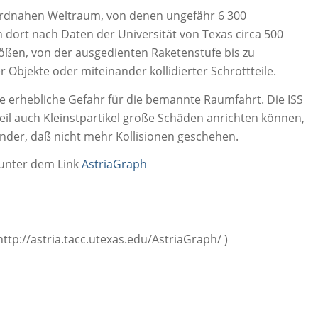
n erdnahen Weltraum, von denen ungefähr 6 300
h dort nach Daten der Universität von Texas circa 500
ßen, von der ausgedienten Raketenstufe bis zu
 Objekte oder miteinander kollidierter Schrottteile.
ne erhebliche Gefahr für die bemannte Raumfahrt. Die ISS
eil auch Kleinstpartikel große Schäden anrichten können,
under, daß nicht mehr Kollisionen geschehen.
h unter dem Link
AstriaGraph
http://astria.tacc.utexas.edu/AstriaGraph/ )