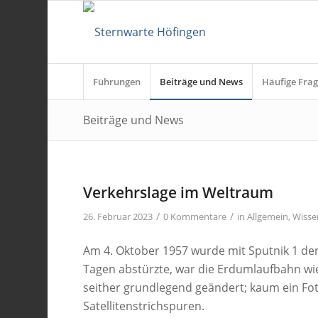
Führungen
Beiträge und News
Häufige Frag
Beiträge und News
Verkehrslage im Weltraum
/
/
26. Februar 2023
0 Kommentare
in
Allgemein
,
Wisse
Am 4. Oktober 1957 wurde mit Sputnik 1 der e
Tagen abstürzte, war die Erdumlaufbahn wi
seither grundlegend geändert; kaum ein Fot
Satellitenstrichspuren.