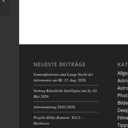
vom Himmel holen?
NEUESTE BEITRÄGE
KA
Allg
Sonnenfinsternis und Lange Nacht der
Astronomie am Mi, 12. Aug. 2026
Astr
Astr
Vortrag Künstliche Intelligenz am Sa. 02.
Phot
Mai 2026
Bilde
Astronomietag 28.03.2026
Deep
Projekt Allsky-Kamera: Teil 2 –
Film
Hardware
Tipp