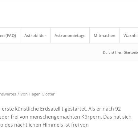
en (FAQ)
Astrobilder
Astronomietage
Mitmachen
Warnhi
Du bist hier:
Startseit
/
nswertes
von
Hagen Glötter
rste künstliche Erdsatellit gestartet. Als er nach 92
eder frei von menschengemachten Körpern. Das hat sich
o des nächtlichen Himmels ist frei von