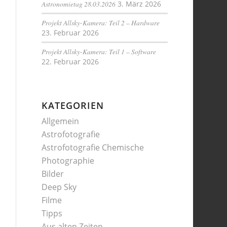
Astronomietag 28.03.2026
3. März 2026
Projekt Allsky-Kamera: Teil 2 – Hardware
23. Februar 2026
Projekt Allsky-Kamera: Teil 1 – Software
22. Februar 2026
KATEGORIEN
Allgemein
Astrofotografie
Astrofotografie Chemische
Photographie
Bilder
Deep Sky
Filme
Tipps
Aus alten Zeiten