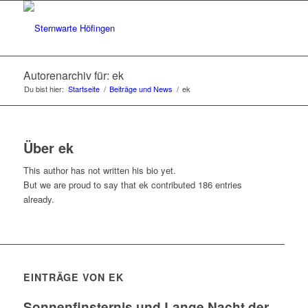
Autorenarchiv für: ek
Du bist hier:
Startseite
/
Beiträge und News
/
ek
Über
ek
This author has not written his bio yet.
But we are proud to say that
ek
contributed 186 entries
already.
EINTRÄGE VON EK
Sonnenfinsternis und Lange Nacht der