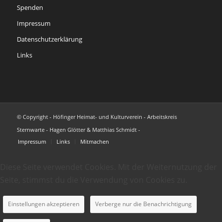
Spenden
Impressum
Datenschutzerklärung
Links
© Copyright - Höfinger Heimat- und Kulturverein - Arbeitskreis
Sternwarte - Hagen Glötter & Matthias Schmidt -
Impressum
Links
Mitmachen
Diese Seite verwendet Cookies. Mit der Weiternutzung der
Seite, stimmst du die Verwendung von Cookies zu.
Einstellungen akzeptieren
Verberge nur die Benachrichtigung