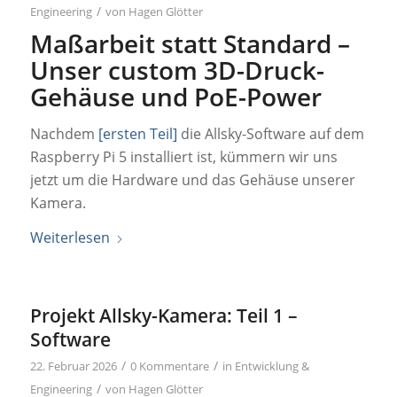
/
Engineering
von
Hagen Glötter
Maßarbeit statt Standard –
Unser custom 3D-Druck-
Gehäuse und PoE-Power
Nachdem
[ersten Teil]
die Allsky-Software auf dem
Raspberry Pi 5 installiert ist, kümmern wir uns
jetzt um die Hardware und das Gehäuse unserer
Kamera.
Weiterlesen
Projekt Allsky-Kamera: Teil 1 –
Software
/
/
22. Februar 2026
0 Kommentare
in
Entwicklung &
/
Engineering
von
Hagen Glötter