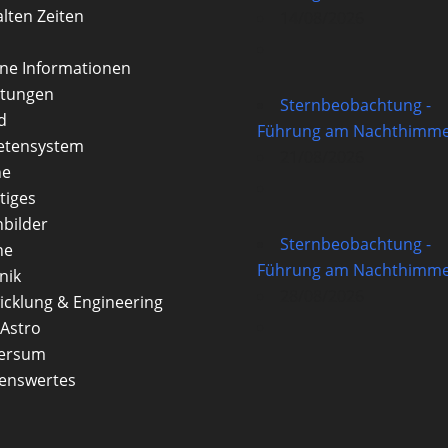
alten Zeiten
14/08/2026
rne Informationen
itungen
Sternbeobachtung -
d
Führung am Nachthimme
etensystem
21/08/2026
ne
tiges
nbilder
Sternbeobachtung -
ne
Führung am Nachthimme
nik
28/08/2026
icklung & Engineering
Astro
versum
enswertes