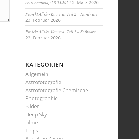
Astronomietag 28.03.2026
3. März 2026
Projekt Allsky-Kamera: Teil 2 – Hardware
23. Februar 2026
Projekt Allsky-Kamera: Teil 1 – Software
22. Februar 2026
KATEGORIEN
Allgemein
Astrofotografie
Astrofotografie Chemische
Photographie
Bilder
Deep Sky
Filme
Tipps
Aus alten Zeiten