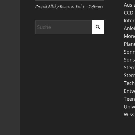
Aus 
Projekt Allsky-Kamera: Teil 1 – Software
CCD
Inte
Anle
Mon
Plan
Son
Sons
Ster
Ster
Tech
Entw
Teen
Uni
Wiss