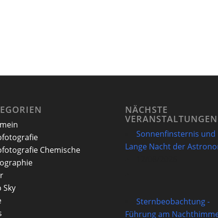
TEGORIEN
NÄCHSTE
VERANSTALTUNGEN
emein
Sonnenfinsternis und
ofotografie
Lange Nacht der Astron
ofotografie Chemische
12/08/2026
ographie
r
 Sky
e
Sternbeobachtung -
s
Führung am Nachthimme