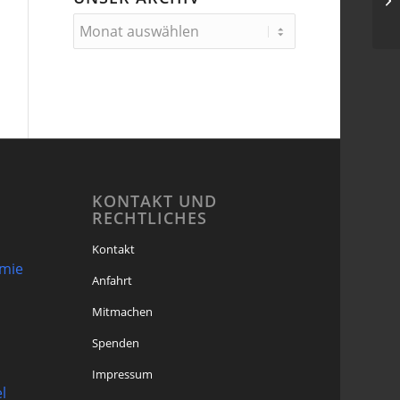
Ku
KONTAKT UND
RECHTLICHES
Kontakt
omie
Anfahrt
Mitmachen
Spenden
Impressum
l