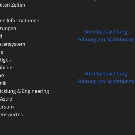
alten Zeiten
14/08/2026
rne Informationen
itungen
Sternbeobachtung -
d
Führung am Nachthimme
etensystem
21/08/2026
ne
tiges
nbilder
Sternbeobachtung -
ne
Führung am Nachthimme
nik
28/08/2026
icklung & Engineering
Astro
versum
enswertes