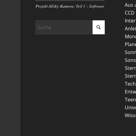
Aus 
Projekt Allsky-Kamera: Teil 1 – Software
CCD
Inte
Anle
Mon
Plan
Son
Sons
Ster
Ster
Tech
Entw
Teen
Uni
Wiss