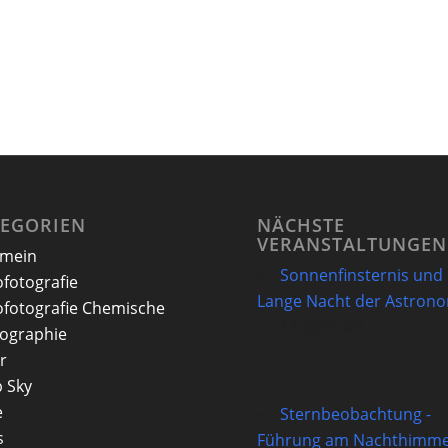
TEGORIEN
NÄCHSTE
VERANSTALTUNGEN
emein
Sonnenfinsternis und
ofotografie
Lange Nacht der Astron
ofotografie Chemische
12/08/2026
ographie
r
 Sky
e
Sternbeobachtung -
s
Führung am Nachthimme