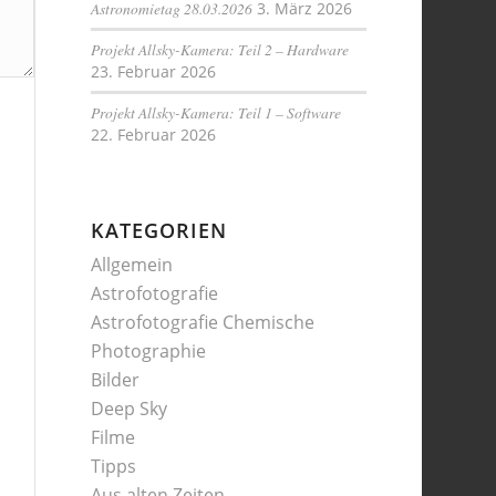
Astronomietag 28.03.2026
3. März 2026
Projekt Allsky-Kamera: Teil 2 – Hardware
23. Februar 2026
Projekt Allsky-Kamera: Teil 1 – Software
22. Februar 2026
KATEGORIEN
Allgemein
Astrofotografie
Astrofotografie Chemische
Photographie
Bilder
Deep Sky
Filme
Tipps
Aus alten Zeiten