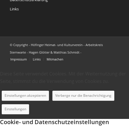
Links
© Copyright - Höfinger Heimat- und Kulturverein - Arbeitskreis
Sternwarte - Hagen Glötter & Matthias Schmidt -
Impressum
Links
Mitmachen
Diese Seite verwendet Cookies. Mit der Weiternutzung der
Seite, stimmst du die Verwendung von Cookies zu.
Einstellungen akzeptieren
Verberge nur die Benachrichtigung
Einstellungen
Cookie- und Datenschutzeinstellungen