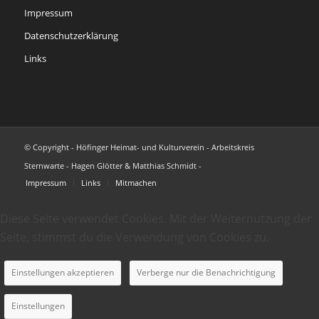
Impressum
Datenschutzerklärung
Links
© Copyright - Höfinger Heimat- und Kulturverein - Arbeitskreis
Sternwarte - Hagen Glötter & Matthias Schmidt -
Impressum
Links
Mitmachen
Diese Seite verwendet Cookies. Mit der Weiternutzung der
Seite, stimmst du die Verwendung von Cookies zu.
Einstellungen akzeptieren
Verberge nur die Benachrichtigung
Einstellungen